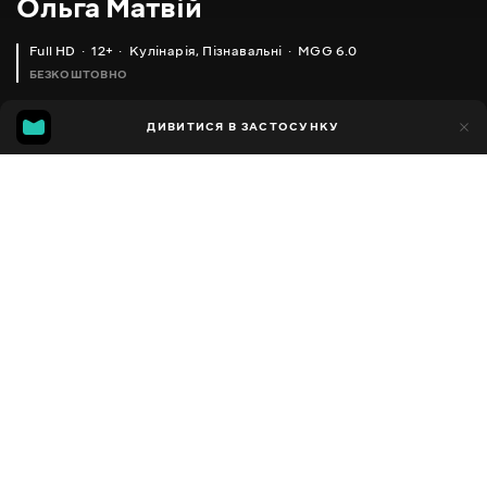
Ольга Матвій
Full HD
12+
Кулінарія
,
Пізнавальні
MGG 6.0
БЕЗКОШТОВНО
MGG
1тис.
ДИВИТИСЯ В ЗАСТОСУНКУ
592
6.0
Додано до обраних
ПОДІЛИТИСЯ
Різне
Facebook
Копіювати посилання
ПИРІЖКИ НА КЕФІРІ + СОУС
РУЛЕТИКИ З КАБАЧКІВ, ДУЖЕ ПРОСТО І СМАЧНО
2013 - 2025
,
Україна
Кулінарія
,
Пізнавальні
,
Блогер
ПЕРЕКЛАД
Російська