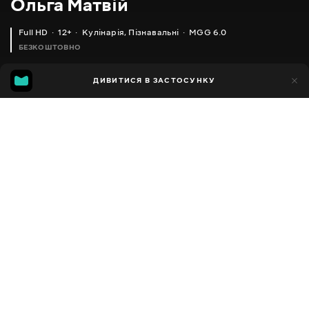
Ольга Матвій
Full HD
12+
Кулінарія
,
Пізнавальні
MGG 6.0
БЕЗКОШТОВНО
MGG
1тис.
ДИВИТИСЯ В ЗАСТОСУНКУ
592
6.0
Додано до обраних
ПОДІЛИТИСЯ
Різне
Facebook
Копіювати посилання
ІКРА КАБАЧКОВА (ДУЖЕ СМАЧНИЙ ДОМАШНІЙ РЕЦЕПТ)
ХОЛОДНА ЗАКУСКА (БАНАЛЬНО, АЛЕ ДУЖЕ СМАЧНО)
2013 - 2025
,
Україна
Кулінарія
,
Пізнавальні
,
Блогер
ПЕРЕКЛАД
Російська