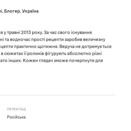
і
,
Блогер
,
Україна
 у травні 2013 року. За час свого існування
ні та водночас прості рецепти заробив величезну
рецепти практично щотижня. Ведуча не дотримується
у, в сюжетах її роликів фігурують абсолютно різні
багато інших. Кожен глядач зможе почерпнути для
ПЕРЕКЛАД
Російська