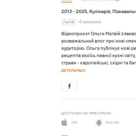
2013 - 2025
,
Кулінарія
,
Пізнавальн
4 хвилини
Full HD
Відеопроєкт Ольги Матвій з'явився
розважальний влог про нові смач
аудиторію. Ольга публікує нові 
рецептів якоїсь певної кухні світ
страви - європейські, східні та 
ДЕТАЛЬНІШЕ
ДОСТУПНО НА ПРИСТРОЯХ
iOS
Android