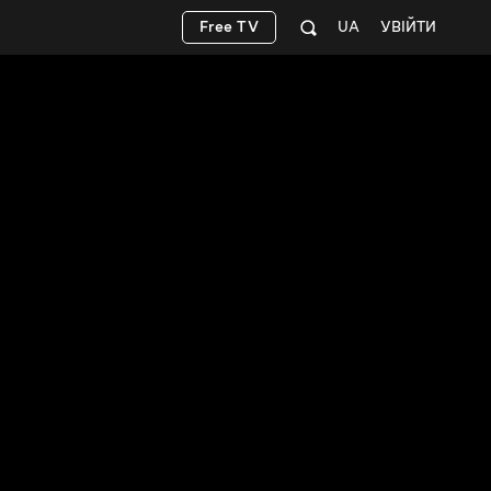
Free TV
UA
УВІЙТИ