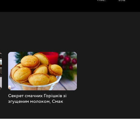
Секрет смачних Горішків зі
Рулет з халвою Дуже Ніжн
згущеним молоком, Смак
Смачний _ Ольга Матвій
Дитинства