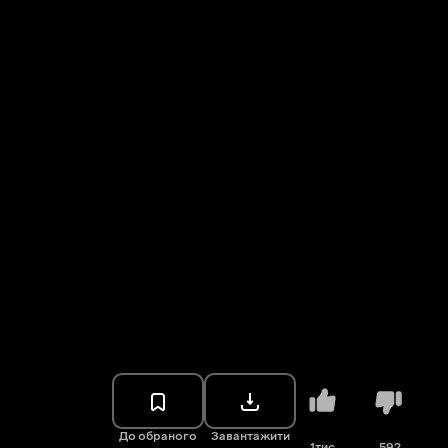
До обраного
Завантажити
1тис.
592