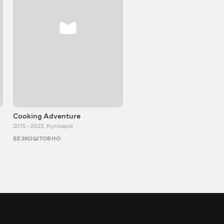
Cooking Adventure
Ігор Білевич
2015 - 2023
,
Кулінарія
2011 - 2026
,
Пізнавальні
БЕЗКОШТОВНО
БЕЗКОШТОВНО