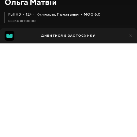
Ольга Матвій
Full HD
12+
Кулінарія
,
Пізнавальні
MGG 6.0
БЕЗКОШТОВНО
MGG
1тис.
ДИВИТИСЯ В ЗАСТОСУНКУ
592
6.0
Додано до обраних
ПОДІЛИТИСЯ
Різне
Facebook
Копіювати посилання
ОЛЬГА МАТВІЙ _ ЯГІДНИЙ ТОРТ З ЧОРНИЧНИМ МУСОМ, НЕРЕАЛЬНО СМАЧНИЙ ДЕСЕРТ
ВИШНЕВИЙ ПИРІГ, ПРОСТО СМАКОТА!!! _ CHERRY PIE RECIPE
2013 - 2025
,
Україна
Кулінарія
,
Пізнавальні
,
Блогер
ПЕРЕКЛАД
Російська