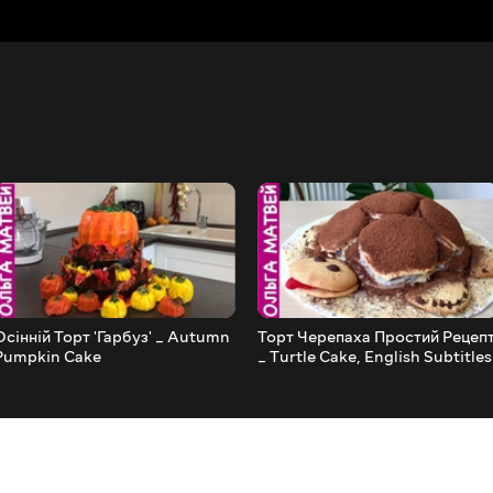
Осінній Торт 'Гарбуз' _ Autumn
Торт Черепаха Простий Рецеп
Pumpkin Cake
_ Turtle Cake, English Subtitles