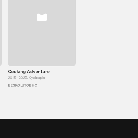
Cooking Adventure
Ігор Білевич
2015 - 2023
,
Кулінарія
2011 - 2026
,
Пізнавальні
БЕЗКОШТОВНО
БЕЗКОШТОВНО