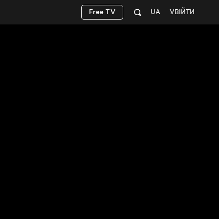
Free TV
UA
УВІЙТИ