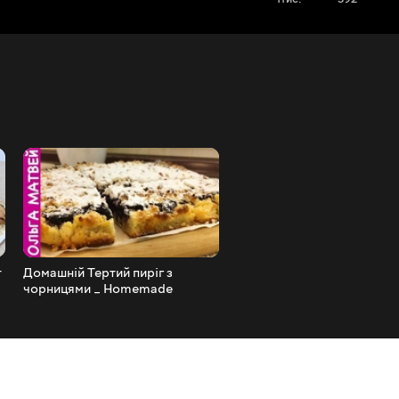
т
Домашній Тертий пиріг з
Як Зробити Весільний Тор
чорницями _ Homemade
Власноруч_ How to Make 
Blueberry Pie Recipe, English
Wedding Cake Yourself
Subtitles