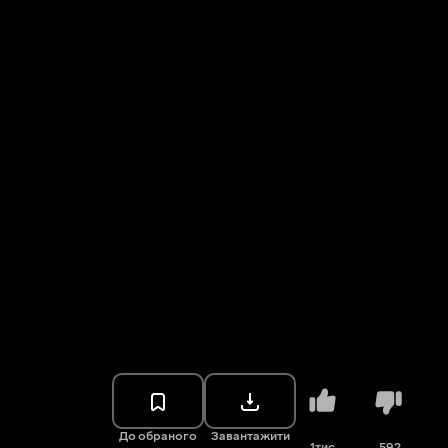
До обраного
Завантажити
1тис.
592