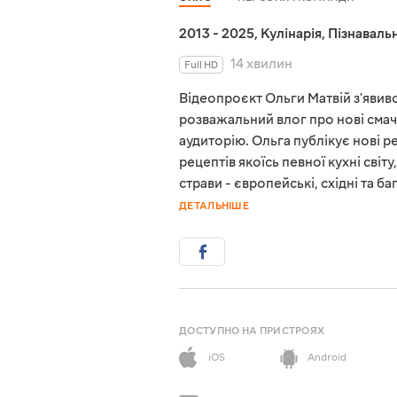
2013 - 2025
,
Кулінарія
,
Пізнавальн
14 хвилин
Full HD
Відеопроєкт Ольги Матвій з'явився
розважальний влог про нові смач
аудиторію. Ольга публікує нові 
рецептів якоїсь певної кухні світ
страви - європейські, східні та 
ДЕТАЛЬНІШЕ
ДОСТУПНО НА ПРИСТРОЯХ
iOS
Android