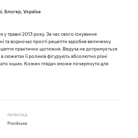
і
,
Блогер
,
Україна
 у травні 2013 року. За час свого існування
ні та водночас прості рецепти заробив величезну
рецепти практично щотижня. Ведуча не дотримується
у, в сюжетах її роликів фігурують абсолютно різні
багато інших. Кожен глядач зможе почерпнути для
ПЕРЕКЛАД
Російська