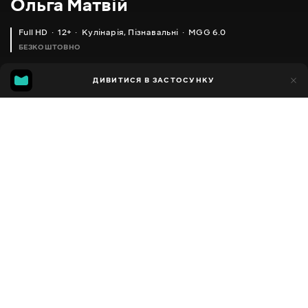
Ольга Матвій
Full HD
12+
Кулінарія
,
Пізнавальні
MGG 6.0
БЕЗКОШТОВНО
MGG
1тис.
ДИВИТИСЯ В ЗАСТОСУНКУ
592
6.0
Додано до обраних
ПОДІЛИТИСЯ
Різне
Facebook
Копіювати посилання
СИРНА ПАСКА БЕЗ ВИПІЧКИ З ЖЕЛАТИНОМ (CURD EASTER CAKE WITH GELATIN, ENGLISH SUBTITLES)
ШОКОЛАДНО - СИРНИЙ ПИРІГ (ТОРТ) _ CHOCOLATE-CHEESECAKE
2013 - 2025
,
Україна
Кулінарія
,
Пізнавальні
,
Блогер
ПЕРЕКЛАД
Російська