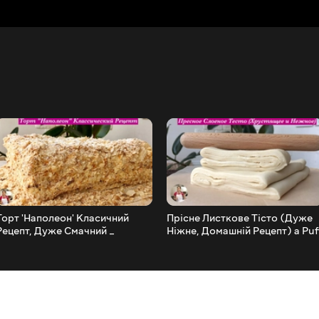
Торт 'Наполеон' Класичний
Прісне Листкове Тісто (Дуже
Рецепт, Дуже Смачний _
Ніжне, Домашній Рецепт) a Puf
Napoleon Cake Recipe, English
Pastry Recipe
Subtitles