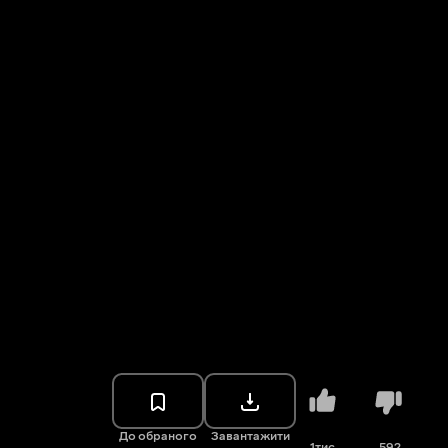
До обраного
Завантажити
1тис.
592