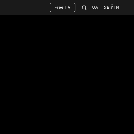
Free TV
UA
УВІЙТИ