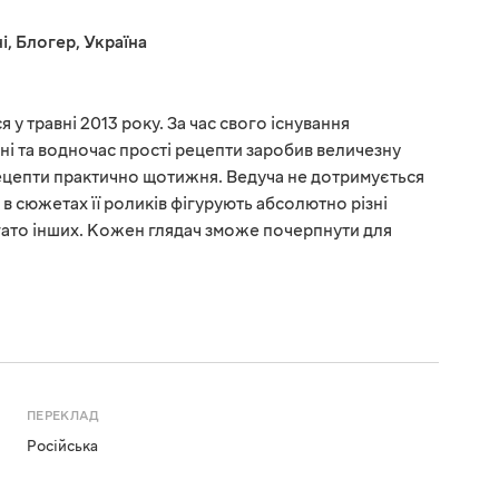
і
,
Блогер
,
Україна
 у травні 2013 року. За час свого існування
ні та водночас прості рецепти заробив величезну
рецепти практично щотижня. Ведуча не дотримується
у, в сюжетах її роликів фігурують абсолютно різні
багато інших. Кожен глядач зможе почерпнути для
ПЕРЕКЛАД
Російська