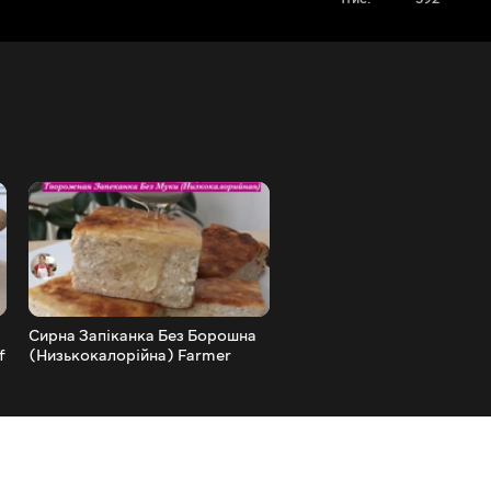
Сирна Запіканка Без Борошна
Домашнє Вівсяне Печиво
f
(Низькокалорійна) Farmer
(Низькокалорійне) Home
Cheese Pie
Oatmeal Cookies Recipe