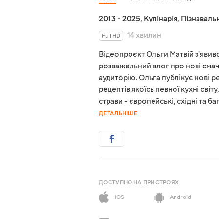
2013 - 2025
,
Кулінарія
,
Пізнавальн
14 хвилин
Full HD
Відеопроєкт Ольги Матвій з'явився
розважальний влог про нові смач
аудиторію. Ольга публікує нові 
рецептів якоїсь певної кухні світ
страви - європейські, східні та 
ДЕТАЛЬНІШЕ
ДОСТУПНО НА ПРИСТРОЯХ
iOS
Android