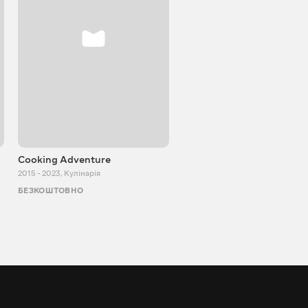
Cooking Adventure
Ігор Білевич
2015 - 2023
,
Кулінарія
2011 - 2026
,
Пізнавальні
БЕЗКОШТОВНО
БЕЗКОШТОВНО