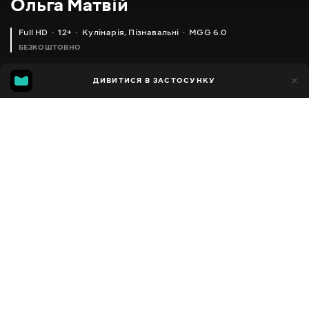
Ольга Матвій
Full HD
12+
Кулінарія
,
Пізнавальні
MGG 6.0
БЕЗКОШТОВНО
MGG
1тис.
ДИВИТИСЯ В ЗАСТОСУНКУ
592
6.0
Додано до обраних
ПОДІЛИТИСЯ
Різне
Facebook
Копіювати посилання
ТОРТ 'МУРАШНИК "ЗА 10 ХВИЛИН _ CAKE' ANTHILL 'IN 10 MINUTES, ENGLISH SUBTITLES
ПРАЗЬКИЙ ТОРТ_ТОРТ ПРАГА (БАБУСИН РЕЦЕПТ) ДУЖЕ СМАЧНИЙ І СОКОВИТИЙ _ CHOCOLATE CAKE 'PRAGUE'
2013 - 2025
,
Україна
Кулінарія
,
Пізнавальні
,
Блогер
ПЕРЕКЛАД
Російська