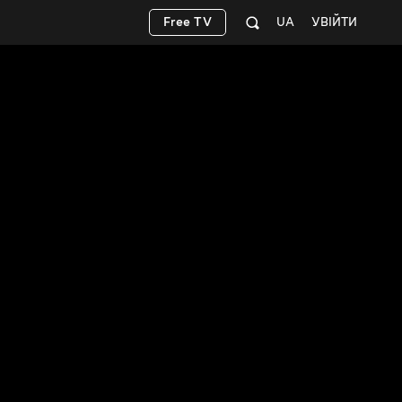
Free TV
UA
УВІЙТИ