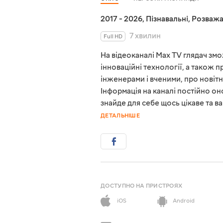
2017 - 2026
,
Пізнавальні
,
Розважа
7 хвилин
Full HD
На відеоканалі Max TV глядач зм
інноваційні технології, а також п
інженерами і вченими, про новітн
Інформація на каналі постійно о
знайде для себе щось цікаве та ва
ДЕТАЛЬНІШЕ
ДОСТУПНО НА ПРИСТРОЯХ
iOS
Android