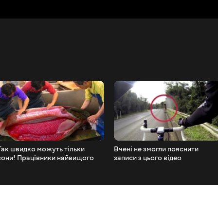
Так швидко можуть тільки
Вчені не змогли пояснити
вони! Працівники найвищого
записи з цього відео
рівня