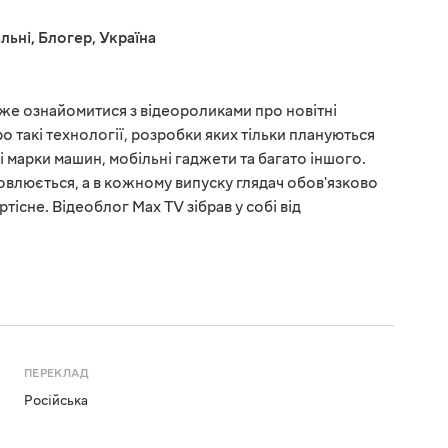
льні
,
Блогер
,
Україна
оже ознайомитися з відеороликами про новітні
ро такі технології, розробки яких тільки плануються
і марки машин, мобільні гаджети та багато іншого.
новлюється, а в кожному випуску глядач обов'язково
ртісне. Відеоблог Max TV зібрав у собі від
ПЕРЕКЛАД
Російська