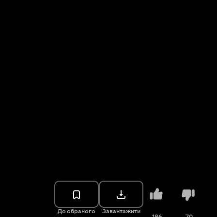
До обраного
Завантажити
186
70