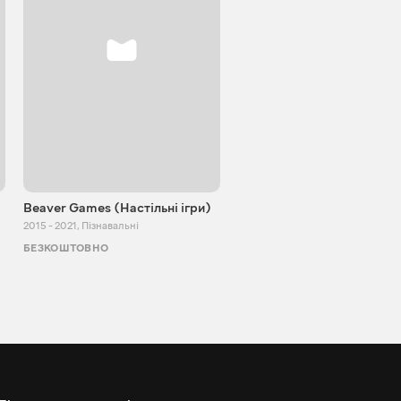
Beaver Games (Настільні ігри)
Від Заїки з Китаю
2015 - 2021
,
Пізнавальні
2011 - 2025
,
Пізнавальні
БЕЗКОШТОВНО
БЕЗКОШТОВНО