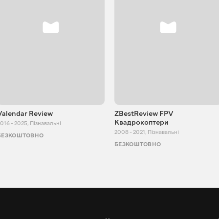
Valendar Review
ZBestReview FPV
Квадрокоптери
016 - 2025
,
Пізнавальні
2008 - 2021
,
Пізнавальні
БЕЗКОШТОВНО
БЕЗКОШТОВНО