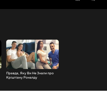
Правда, Яку Ви Не Знали про
10 Випадків з Тваринами В
Кріштіану Роналду
Яких Стискається Серце
Знятих На Камеру