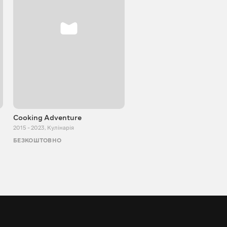
Cooking Adventure
Ігор Білевич
2015 - 2023
,
Кулінарія
2011 - 2026
,
Пізнавальні
БЕЗКОШТОВНО
БЕЗКОШТОВНО