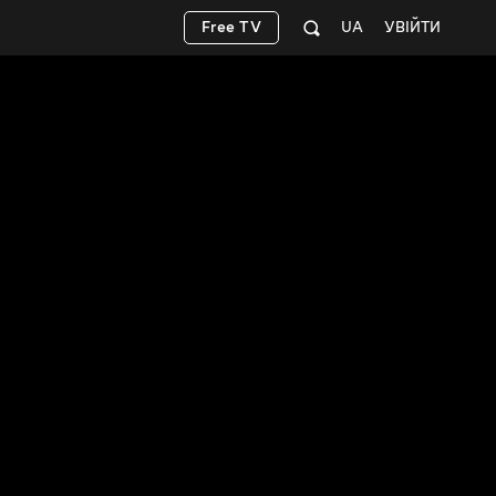
Free TV
UA
УВІЙТИ