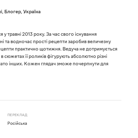
і
,
Блогер
,
Україна
 у травні 2013 року. За час свого існування
ні та водночас прості рецепти заробив величезну
рецепти практично щотижня. Ведуча не дотримується
у, в сюжетах її роликів фігурують абсолютно різні
багато інших. Кожен глядач зможе почерпнути для
ПЕРЕКЛАД
Російська