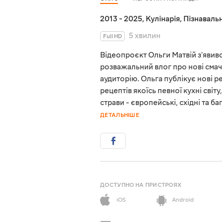
2013 - 2025
,
Кулінарія
,
Пізнавальн
5 хвилин
Full HD
Відеопроєкт Ольги Матвій з'явився
розважальний влог про нові смач
аудиторію. Ольга публікує нові 
рецептів якоїсь певної кухні світ
страви - європейські, східні та 
ДЕТАЛЬНІШЕ
ДОСТУПНО НА ПРИСТРОЯХ
iOS
Android