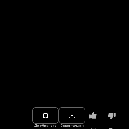
До обраного
Завантажити
1тис.
592