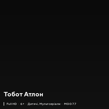
Тобот Атлон
Full HD
6+
Дитячі
,
Мультсеріали
MGG 7.7