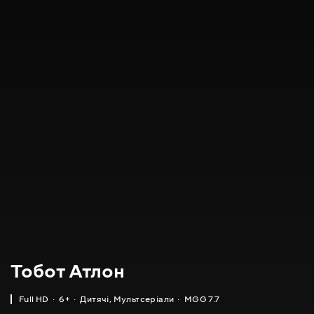
Тобот Атлон
Full HD
6+
Дитячі
,
Мультсеріали
MGG 7.7