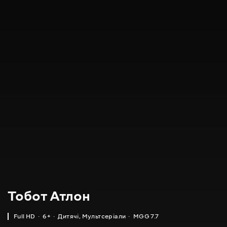
Тобот Атлон
Full HD
6+
Дитячі
,
Мультсеріали
MGG 7.7