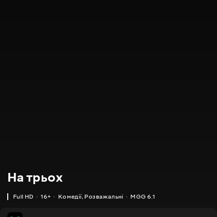
На трьох
Full HD
16+
Комедії
,
Розважальні
MGG 6.1
MGG