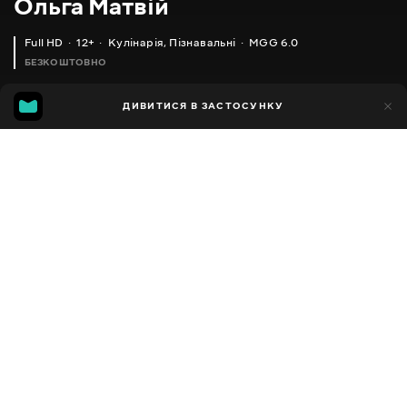
Ольга Матвій
Full HD
12+
Кулінарія
,
Пізнавальні
MGG 6.0
БЕЗКОШТОВНО
MGG
1тис.
ДИВИТИСЯ В ЗАСТОСУНКУ
592
6.0
Додано до обраних
ПОДІЛИТИСЯ
Різне
Facebook
Копіювати посилання
ШОКОЛАДНО-БАНАНОВИЙ ПИРІГ НІЖНИЙ ЯК ПУХ _ CHOCOLATE BANANA PIE
МОРКВЯНИЙ ТОРТ ДУЖЕ НІЖНИЙ І СМАЧНИЙ _ CARROT CAKE RECIPE
2013 - 2025
,
Україна
Кулінарія
,
Пізнавальні
,
Блогер
ПЕРЕКЛАД
Російська