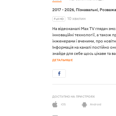
2017 - 2026
,
Пізнавальні
,
Розважа
10 хвилин
Full HD
На відеоканалі Max TV глядач зм
інноваційні технології, а також п
інженерами і вченими, про новітн
Інформація на каналі постійно о
знайде для себе щось цікаве та ва
ДЕТАЛЬНІШЕ
ДОСТУПНО НА ПРИСТРОЯХ
iOS
Android