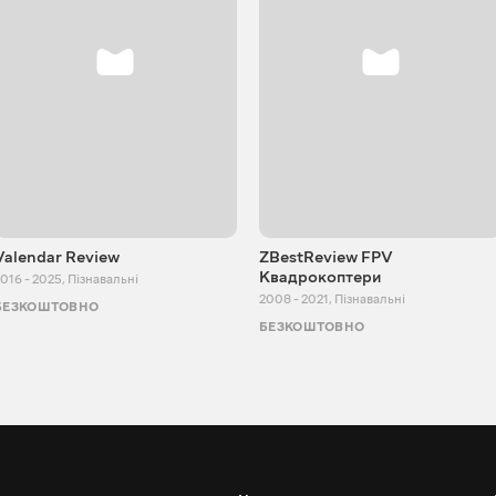
Valendar Review
ZBestReview FPV
Квадрокоптери
016 - 2025
,
Пізнавальні
2008 - 2021
,
Пізнавальні
БЕЗКОШТОВНО
БЕЗКОШТОВНО