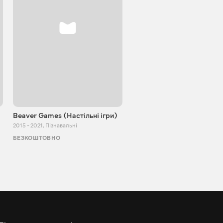
Beaver Games (Настільні ігри)
Від Заїки з Китаю
2015 - 2021
,
Пізнавальні
2011 - 2025
,
Пізнавальні
БЕЗКОШТОВНО
БЕЗКОШТОВНО