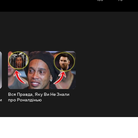
Вся Правда, Яку Ви Не Знали
Настільки Незвичайних Фр
и
про Роналдінью
Ви Ще не Бачили _ Топ 10