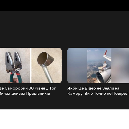
Це Саморобки 80 Рівня _ Топ
Якби Це Відео не Зняли на
Винахідливих Працівників
Камеру, Ви б Точно не Повірил