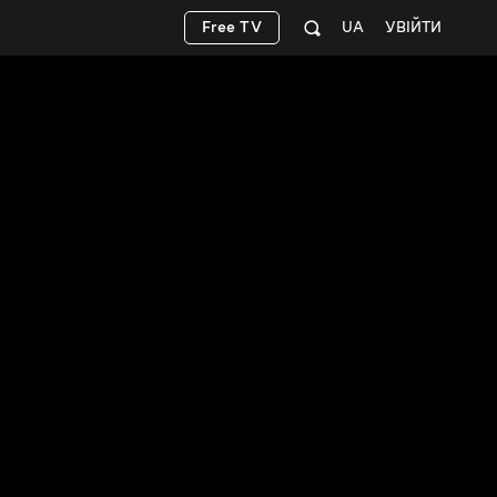
Free TV
UA
УВІЙТИ