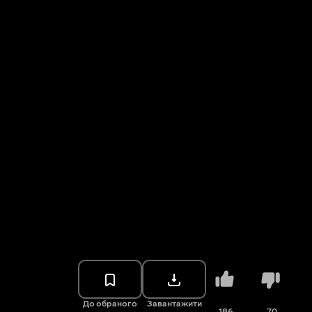
До обраного
Завантажити
186
70