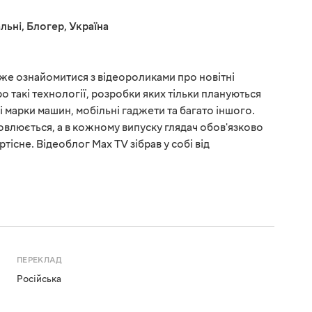
льні
,
Блогер
,
Україна
оже ознайомитися з відеороликами про новітні
ро такі технології, розробки яких тільки плануються
і марки машин, мобільні гаджети та багато іншого.
новлюється, а в кожному випуску глядач обов'язково
ртісне. Відеоблог Max TV зібрав у собі від
ПЕРЕКЛАД
Російська