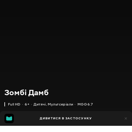
Зомбі Дамб
Full HD
6+
Дитячі
,
Мультсеріали
MGG 6.7
IMDB
MGG
8тис.
ДИВИТИСЯ В ЗАСТОСУНКУ
3тис.
6.1
6.7