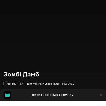
Зомбі Дамб
Full HD
6+
Дитячі
,
Мультсеріали
MGG 6.7
IMDB
MGG
8тис.
ДИВИТИСЯ В ЗАСТОСУНКУ
3тис.
6.1
6.7