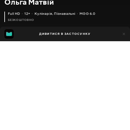
Ольга Матвій
Full HD
12+
Кулінарія
,
Пізнавальні
MGG 6.0
БЕЗКОШТОВНО
MGG
1тис.
ДИВИТИСЯ В ЗАСТОСУНКУ
592
6.0
Додано до обраних
ПОДІЛИТИСЯ
Різне
Facebook
Копіювати посилання
МАРИНОВАНІ СЛИВИ НА ЗИМУ. СУПЕР ЗАКУСКА
КУРЯЧІ КОТЛЕТИ РЕЦЕПТ - ПРОСТО ЗНАХІДКА ДЛЯ ГОСПОДИНЬ!
2013 - 2025
,
Україна
Кулінарія
,
Пізнавальні
,
Блогер
ПЕРЕКЛАД
Російська