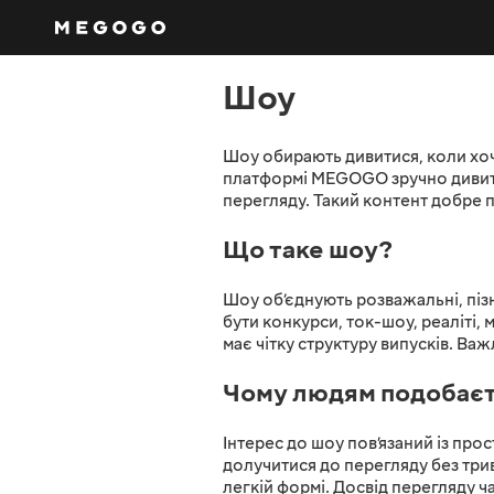
Шоу
Шоу обирають дивитися, коли хоче
платформі MEGOGO зручно дивити
перегляду. Такий контент добре
Що таке шоу?
Шоу об’єднують розважальні, піз
бути конкурси, ток-шоу, реаліті
має чітку структуру випусків. Важ
Чому людям подобаєт
Інтерес до шоу пов’язаний із пр
долучитися до перегляду без три
легкій формі. Досвід перегляду ча