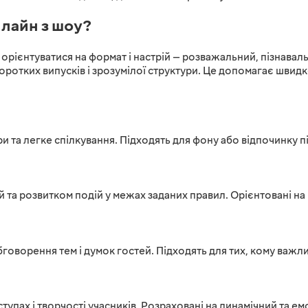
лайн з шоу?
 орієнтуватися на формат і настрій — розважальний, пізнава
оротких випусків і зрозумілої структури. Це допомагає швид
ри та легке спілкування. Підходять для фону або відпочинку п
 та розвитком подій у межах заданих правил. Орієнтовані на
оворення тем і думок гостей. Підходять для тих, кому важливи
тупах і творчості учасників. Розраховані на динамічний та е