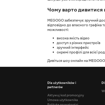
Чому варто дивитис
MEGOGO забезпечує зручний дост
відповідно до власного графіка та
можливості:
висока якість відео
доступ з різних пристроїв
зручний інтерфейс
окремі профілі для всієї ро
Дивіться шоу онлайн на MEGOGO т
Dla użytkowników i
Dl
partnerów
Ws
Aktywuj kod promocyjny
Umowa użytkownika
Polityka prywatności