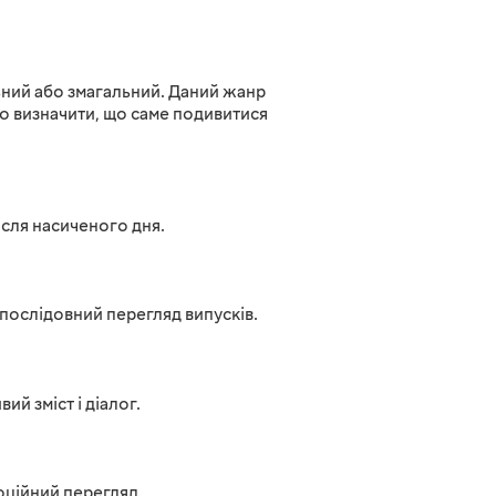
льний або змагальний. Даний жанр
ко визначити, що саме подивитися
ісля насиченого дня.
 послідовний перегляд випусків.
й зміст і діалог.
моційний перегляд.