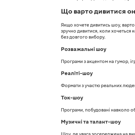
Що варто дивитися он
Якщо хочете дивитись шоу, варто
зручно дивитися, коли хочеться к
без довгого вибору.
Розважальні шоу
Програми з акцентом на гумор, іг
Реаліті-шоу
Формати з участю реальних людей
Ток-шоу
Програми, побудовані навколо обг
Музичні та талант-шоу
Шоу, де увага зосереджена на вис