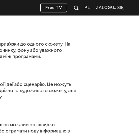
Free TV
PL
ZALOGUJ SIĘ
прив’язки до одного сюжету. На
починку, фону або уважного
я між програмами.
ї ідеї або сценарію. Це можуть
скрізного художнього сюжету, але
у.
аблює можливість швидко
бо отримати нову інформацію в