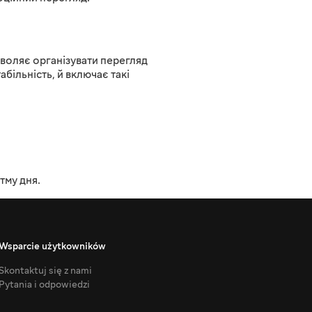
воляє організувати перегляд
абільність, й включає такі
тму дня.
Wsparcie użytkowników
Skontaktuj się z nami
Pytania i odpowiedzi