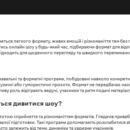
ться легкого формату, живих емоцій і різноманіття тем без 
сь онлайн шоу у будь-який час, підбираючи формат для від
 підходить для щоденного перегляду та швидкого перемиканн
навальні та форматні програми, побудовані навколо конкретно
, музичні або гумористичні проєкти. Формат не передбачає на
ливу роль відіграють ведучі, учасники та ритм подачі матеріал
ься дивитися шоу?
остотою сприйняття та різноманіттям форматів. Глядачів прив
валої підготовки. Такі програми допомагають розслабитися а
сто залежить від теми, динаміки та харизми учасників.