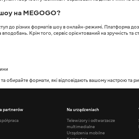
я шоу на MEGOGO?
уп до різних форматів шоу в онлайн-режимі. Платформа доз
 вподобань. Крім того, сервіс орієнтований на зручність та ст
дини
а обирайте формати, які відповідають вашому настрою та ри
a partnerów
Na urządzeniach
półpraca
Telewizory i odtwarzacze
multimedialne
Urządzenia mobilne