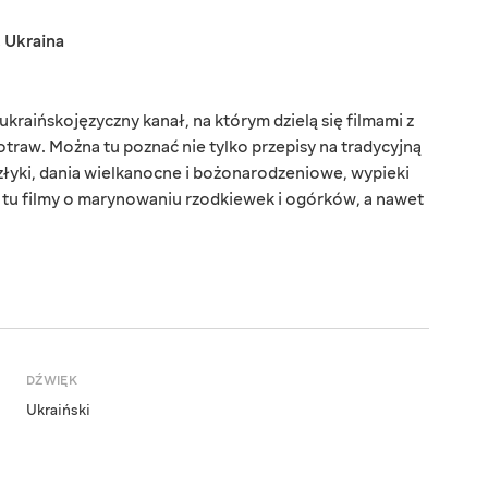
,
Ukraina
kraińskojęzyczny kanał, na którym dzielą się filmami z
aw. Można tu poznać nie tylko przepisy na tradycyjną
złyki, dania wielkanocne i bożonarodzeniowe, wypieki
z tu filmy o marynowaniu rzodkiewek i ogórków, a nawet
DŹWIĘK
Ukraiński