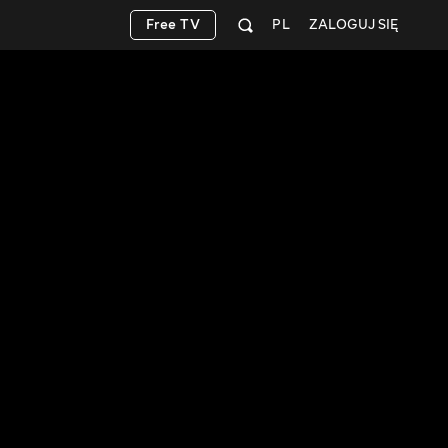
Free TV
PL
ZALOGUJ SIĘ