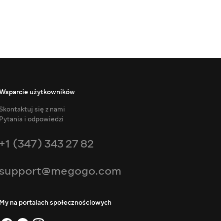
Wsparcie użytkowników
Skontaktuj się z nami
Pytania i odpowiedzi
+1 (347) 343 27 82
support@megogo.com
My na portalach społecznościowych