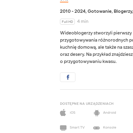
2010 - 2024
,
Gotowanie
,
Blogerzy
4 min
Full HD
Wideoblogerzy stworzyli pierwszy u
przygotowywania różnorodnych potr
kuchnię domową, ale także na szas
oraz desery. Na przykład znajdzies
o przygotowywaniu kwasu.
DOSTĘPNE NA URZĄDZENIACH
iOS
Android
Smart TV
Konsole