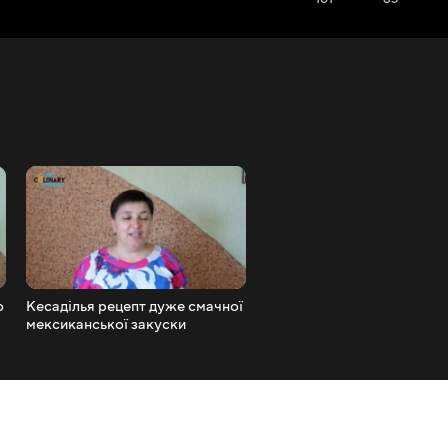
о
Кесаділья рецепт дуже смачної
МАРИНОВАНІ ПОМІДОРИ
мексиканської закуски
ЗИМУ
Quesadilla recipe