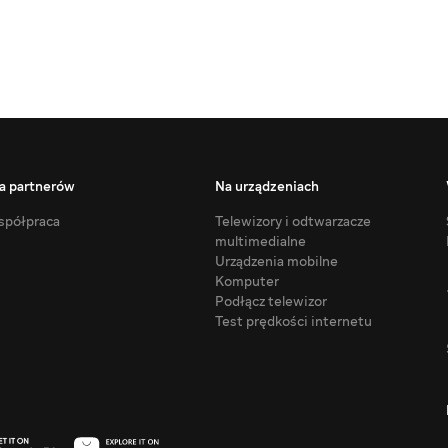
a partnerów
Na urządzeniach
półpraca
Telewizory i odtwarzacze
multimedialne
Urządzenia mobilne
Komputer
Podłącz telewizor
Test prędkości internetu