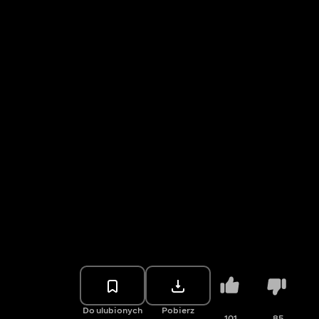
Do ulubionych
Pobierz
101
85