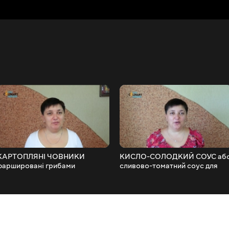
КАРТОПЛЯНІ ЧОВНИКИ
КИСЛО-СОЛОДКИЙ СОУС аб
фаршировані грибами
сливово-томатний соус для
різних страв на зиму Соус зі
слив і помідорів