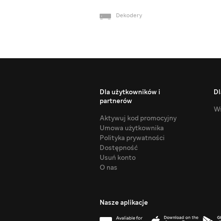
Dekodery
Dla użytkowników i
Dl
partnerów
Ws
Aktywuj kod promocyjny
Umowa użytkownika
Polityka prywatności
Dostępność
Usuń konto
O nas
Nasze aplikacje