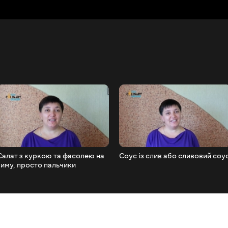
Салат з куркою та фасолею на
Соус із слив або сливовий соу
зиму, просто пальчики
оближеш !