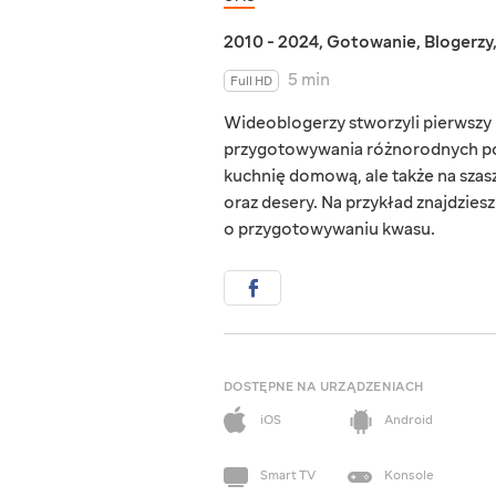
2010 - 2024
,
Gotowanie
,
Blogerzy
5 min
Full HD
Wideoblogerzy stworzyli pierwszy u
przygotowywania różnorodnych potr
kuchnię domową, ale także na szas
oraz desery. Na przykład znajdzies
o przygotowywaniu kwasu.
DOSTĘPNE NA URZĄDZENIACH
iOS
Android
Smart TV
Konsole