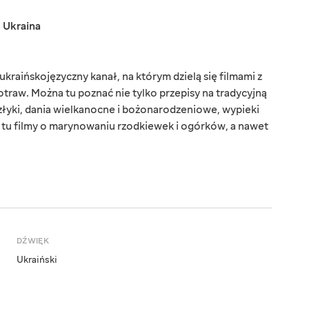
,
Ukraina
kraińskojęzyczny kanał, na którym dzielą się filmami z
aw. Można tu poznać nie tylko przepisy na tradycyjną
złyki, dania wielkanocne i bożonarodzeniowe, wypieki
z tu filmy o marynowaniu rzodkiewek i ogórków, a nawet
DŹWIĘK
Ukraiński