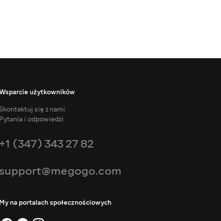
Wsparcie użytkowników
Skontaktuj się z nami
Pytania i odpowiedzi
+1 (347) 343 27 82
support@megogo.com
My na portalach społecznościowych