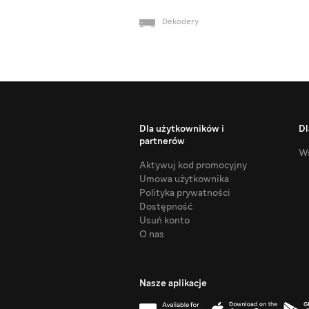
Dekodery
Dla użytkowników i
Dl
partnerów
Ws
Aktywuj kod promocyjny
Umowa użytkownika
Polityka prywatności
Dostępność
Usuń konto
O nas
Nasze aplikacje