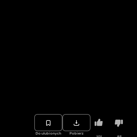
Do ulubionych
Pobierz
101
85