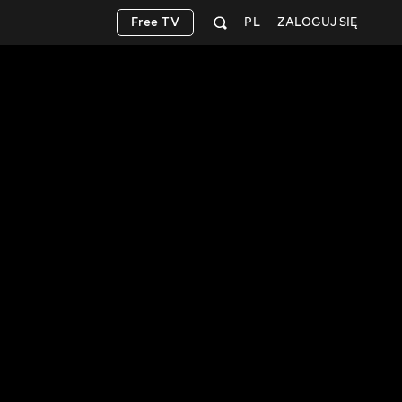
Free TV
PL
ZALOGUJ SIĘ