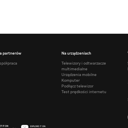
a partnerów
Na urządzeniach
półpraca
Telewizory i odtwarzacze
multimedialne
Urządzenia mobilne
Komputer
Podłącz telewizor
Test prędkości internetu