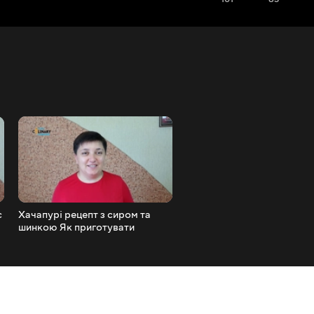
с
Хачапурі рецепт з сиром та
КАРТОПЛЯНІ ЧОВНИКИ
шинкою Як приготувати
фаршировані грибами
хачапурі