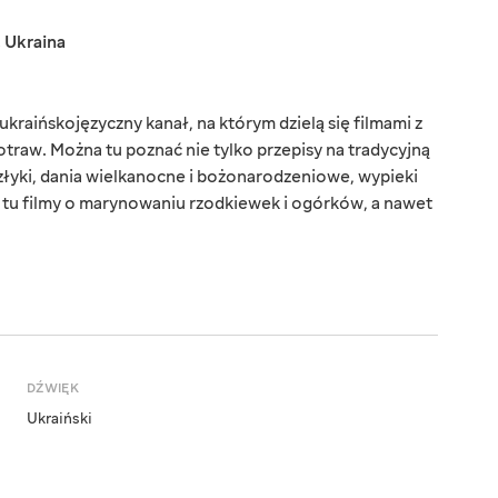
,
Ukraina
kraińskojęzyczny kanał, na którym dzielą się filmami z
aw. Można tu poznać nie tylko przepisy na tradycyjną
złyki, dania wielkanocne i bożonarodzeniowe, wypieki
z tu filmy o marynowaniu rzodkiewek i ogórków, a nawet
DŹWIĘK
Ukraiński