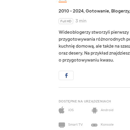
2010 - 2024
,
Gotowanie
,
Blogerzy
3 min
Full HD
Wideoblogerzy stworzyli pierwszy u
przygotowywania różnorodnych potr
kuchnię domową, ale także na szas
oraz desery. Na przykład znajdzies
o przygotowywaniu kwasu.
DOSTĘPNE NA URZĄDZENIACH
iOS
Android
Smart TV
Konsole