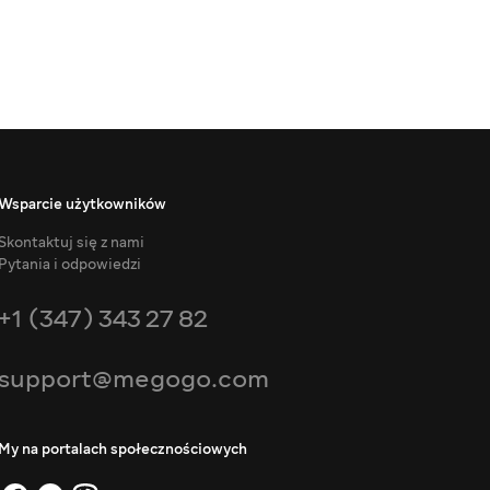
Wsparcie użytkowników
Skontaktuj się z nami
Pytania i odpowiedzi
+1 (347) 343 27 82
support@megogo.com
My na portalach społecznościowych