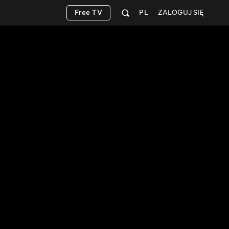
Free TV
PL
ZALOGUJ SIĘ