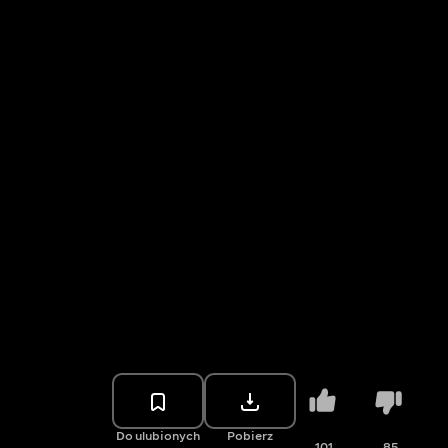
Do ulubionych
Pobierz
101
85