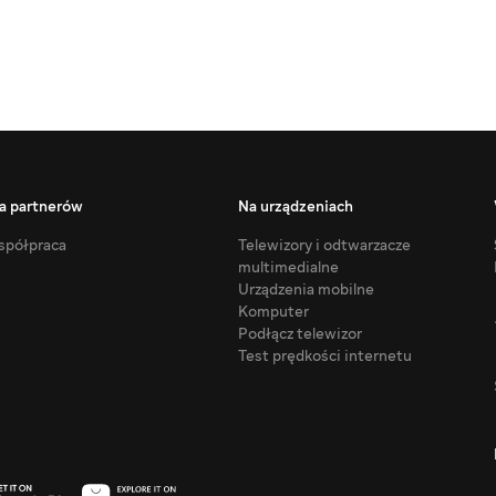
a partnerów
Na urządzeniach
półpraca
Telewizory i odtwarzacze
multimedialne
Urządzenia mobilne
Komputer
Podłącz telewizor
Test prędkości internetu