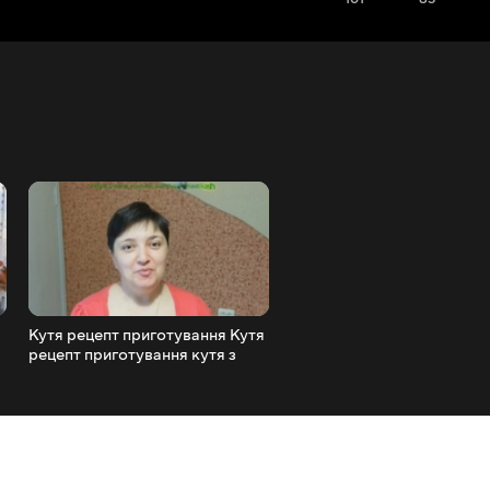
Кутя рецепт приготування Кутя
Хрін із буряком рецепт х
рецепт приготування кутя з
Бурачки з хроном Як
я
пшениці Відео рецепти
приготувати хрін Хренови