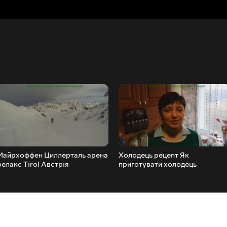
Майрхоффен Циллерталь арена
Холодець рецепт Як
релакс Tirol Австрія
приготувати холодець
Холодець рецепт приготуванн
Холодець із курки