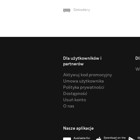
Dekodery
Dla użytkowników i
Dl
partnerów
Ws
Aktywuj kod promocyjny
Umowa użytkownika
Polityka prywatności
Dostępność
Usuń konto
O nas
Nasze aplikacje