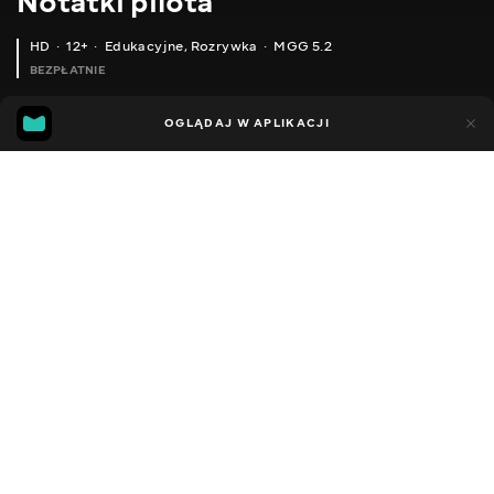
Notatki pilota
HD
12+
Edukacyjne
,
Rozrywka
MGG 5.2
BEZPŁATNIE
MGG
47
28
OGLĄDAJ W APLIKACJI
5.2
Dodano do ulubionych
UDOSTĘPNIJ
Sezon 1
Facebook
Kopiuj link
ЕТАЛОН ЛІТАКА. СПОРТКАР І МІНІВЕН В ОДНІЙ ОСОБІ. BEECHCRAFT BONANZA 36
ПОГАНІ ЛІТАКИ. ВОНИ ІСНУЮТЬ
2018 - 2026
,
Ukraina
Edukacyjne
,
Rozrywka
,
Blogerzy
DŹWIĘK
Rosyjski