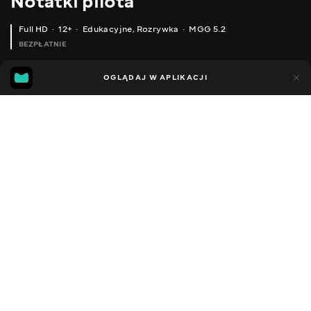
Notatki pilota
Full HD
12+
Edukacyjne
,
Rozrywka
MGG 5.2
BEZPŁATNIE
MGG
47
28
OGLĄDAJ W APLIKACJI
5.2
Dodano do ulubionych
UDOSTĘPNIJ
Sezon 1
Facebook
Kopiuj link
РОЗКВІТ ПРИВАТНОЇ АВІАЦІЇ У ВІРМЕНІЇ! CESSNA 177 RG
ЯК ЗРОБИТИ ЛІТАК НЕЗАБУТНЬО КРАСИВИМ
2018 - 2026
,
Ukraina
Edukacyjne
,
Rozrywka
,
Blogerzy
DŹWIĘK
Rosyjski