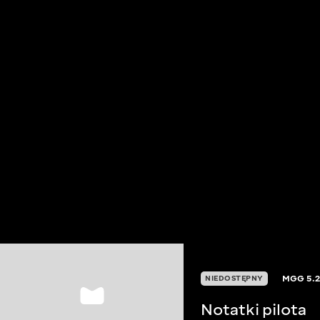
MGG
5.
NIEDOSTĘPNY
Notatki pilota