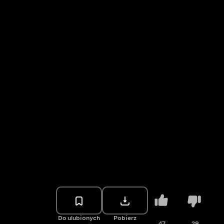
Do ulubionych
Pobierz
47
28