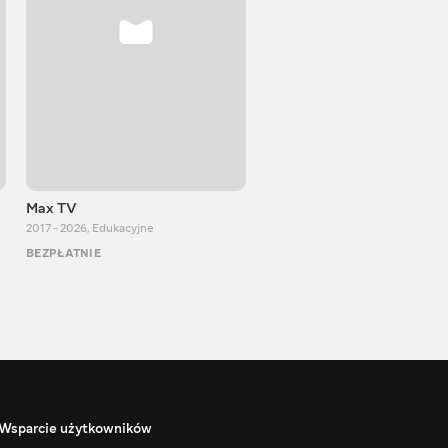
Max TV
VITALIJ NEWS
2017 - 2026
,
Edukacyjne
2012 - 2026
,
Edukacyjne
BEZPŁATNIE
BEZPŁATNIE
Wsparcie użytkowników