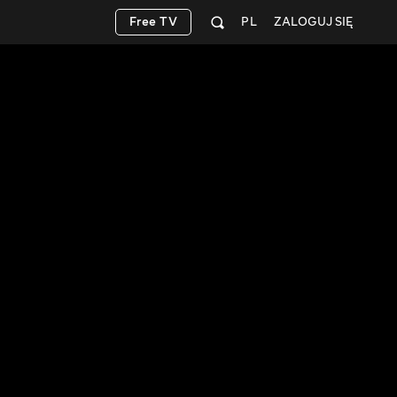
Free TV
PL
ZALOGUJ SIĘ