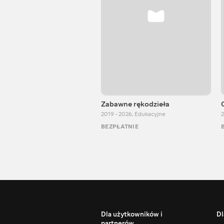
Zabawne rękodzieła
2019 - 2026
,
Edukacyjne
2
BEZPŁATNIE
Dla użytkowników i
Dl
partnerów