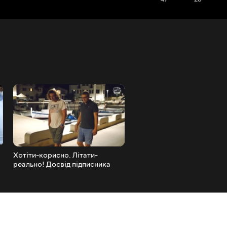
Хотіти-корисно. Літати-
І собі, і людям. Нові аеро
реально! Досвід підписника
в Україні
'Записки Пілота'