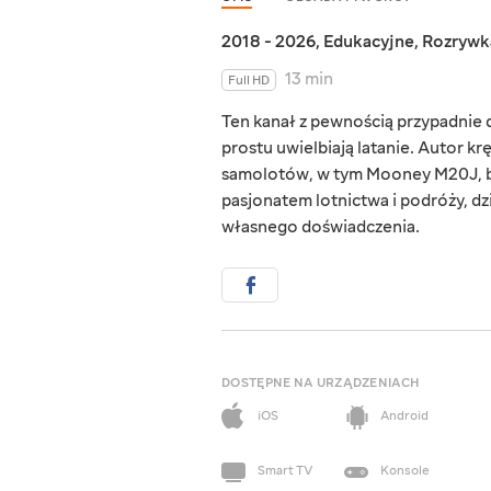
2018 - 2026
,
Edukacyjne
,
Rozrywk
13 min
Full HD
Ten kanał z pewnością przypadnie d
prostu uwielbiają latanie. Autor kr
samolotów, w tym Mooney M20J, bu
pasjonatem lotnictwa i podróży, dzie
własnego doświadczenia.
DOSTĘPNE NA URZĄDZENIACH
iOS
Android
Smart TV
Konsole