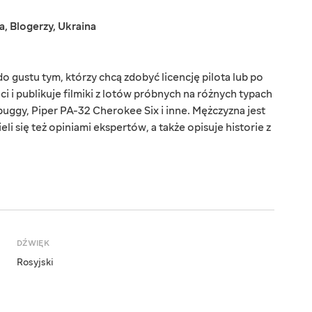
a
,
Blogerzy
,
Ukraina
o gustu tym, którzy chcą zdobyć licencję pilota lub po
ęci i publikuje filmiki z lotów próbnych na różnych typach
ggy, Piper PA-32 Cherokee Six i inne. Mężczyzna jest
li się też opiniami ekspertów, a także opisuje historie z
DŹWIĘK
Rosyjski