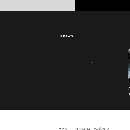
SEZON 1
OPIS
OBSADA I TWÓRCY