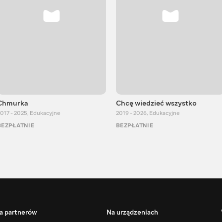
Chmurka
Chcę wiedzieć wszystko
017 - 2025
,
Edukacyjne
2019 - 2026
,
Edukacyjne
BEZPŁATNIE
BEZPŁATNIE
a partnerów
Na urządzeniach