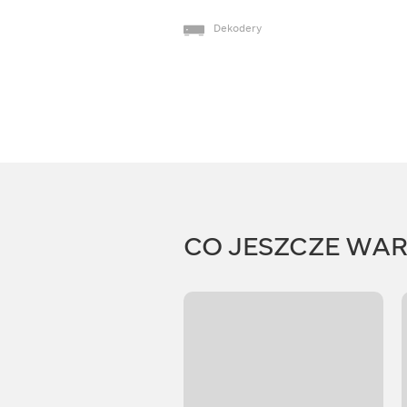
Dekodery
CO JESZCZE WA