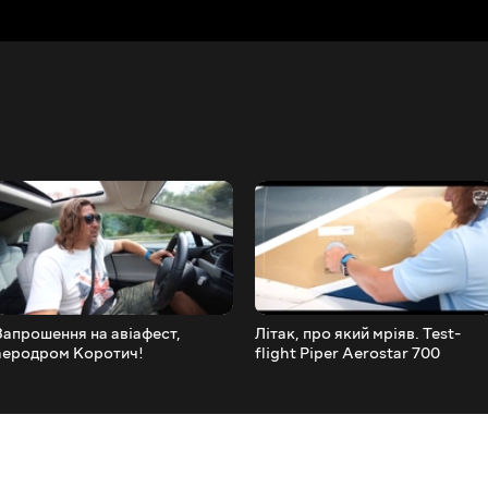
Запрошення на авіафест,
Літак, про який мріяв. Test-
аеродром Коротич!
flight Piper Aerostar 700