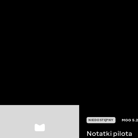
MGG
5.
NIEDOSTĘPNY
Notatki pilota