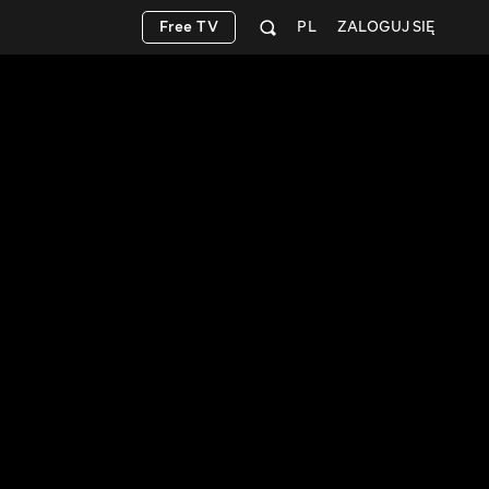
Free TV
PL
ZALOGUJ SIĘ