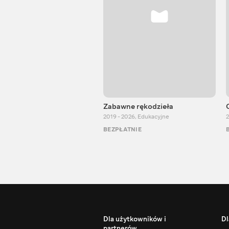
Zabawne rękodzieła
2019 - 2026
,
Edukacyjne
2
BEZPŁATNIE
Dla użytkowników i
Dl
partnerów