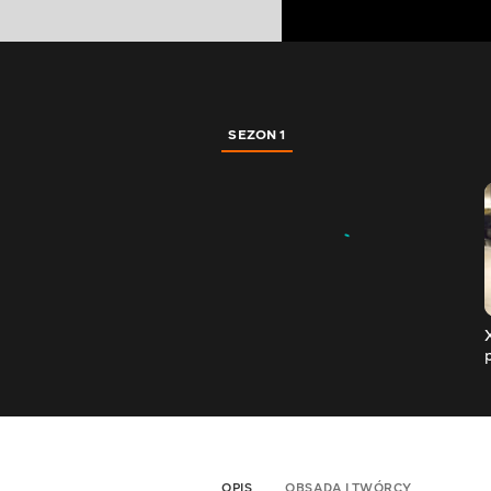
SEZON 1
OPIS
OBSADA I TWÓRCY