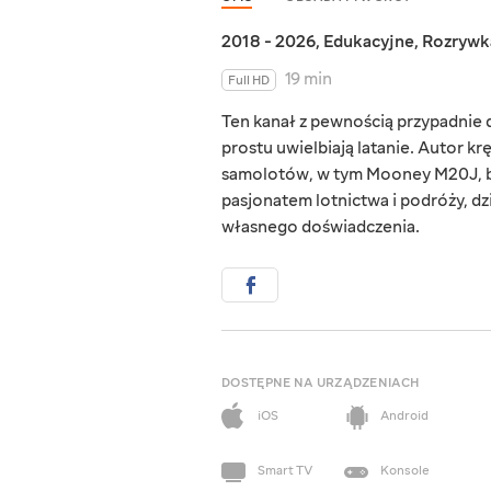
2018 - 2026
,
Edukacyjne
,
Rozrywk
19 min
Full HD
Ten kanał z pewnością przypadnie d
prostu uwielbiają latanie. Autor kr
samolotów, w tym Mooney M20J, bu
pasjonatem lotnictwa i podróży, dzie
własnego doświadczenia.
DOSTĘPNE NA URZĄDZENIACH
iOS
Android
Smart TV
Konsole