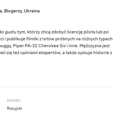
a
,
Blogerzy
,
Ukraina
o gustu tym, którzy chcą zdobyć licencję pilota lub po
ęci i publikuje filmiki z lotów próbnych na różnych typach
ggy, Piper PA-32 Cherokee Six i inne. Mężczyzna jest
li się też opiniami ekspertów, a także opisuje historie z
DŹWIĘK
Rosyjski