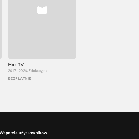
Max TV
VITALIJ NEWS
2017 - 2026
,
Edukacyjne
2012 - 2026
,
Edukacyjne
BEZPŁATNIE
BEZPŁATNIE
Wsparcie użytkowników