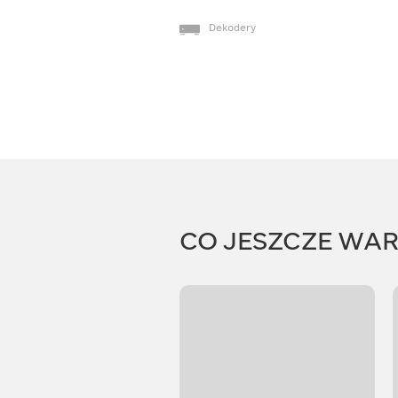
Dekodery
CO JESZCZE WA