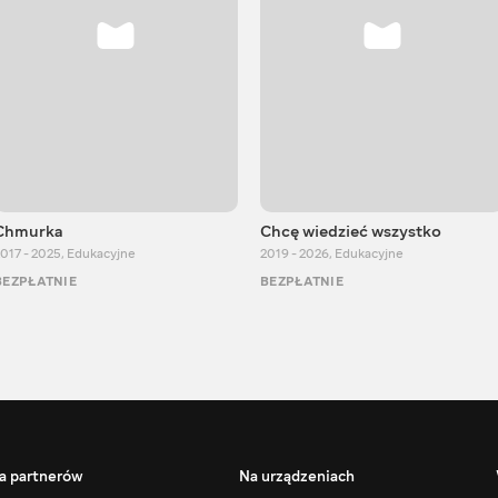
Chmurka
Chcę wiedzieć wszystko
017 - 2025
,
Edukacyjne
2019 - 2026
,
Edukacyjne
BEZPŁATNIE
BEZPŁATNIE
a partnerów
Na urządzeniach