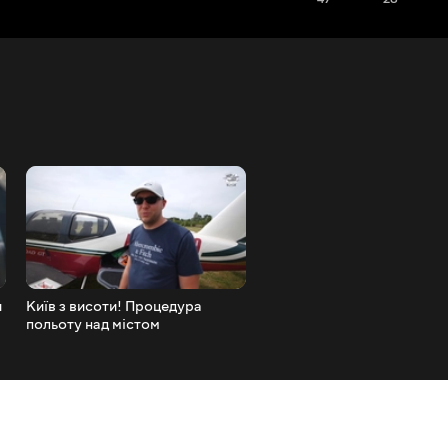
и
Київ з висоти! Процедура
Дешевий крок у бізнес-ав
польоту над містом
Cessna 421C Golden Eagle