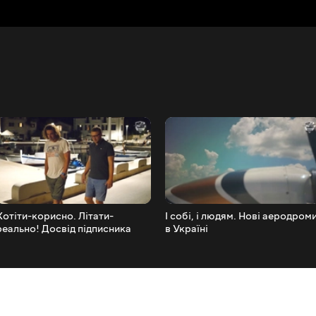
Хотіти-корисно. Літати-
І собі, і людям. Нові аеродром
реально! Досвід підписника
в Україні
'Записки Пілота'