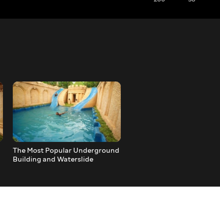
The Most Popular Underground
Building Premium Underg
Building and Waterslide
Rock House and Swimming
Swimming Pool in 2023