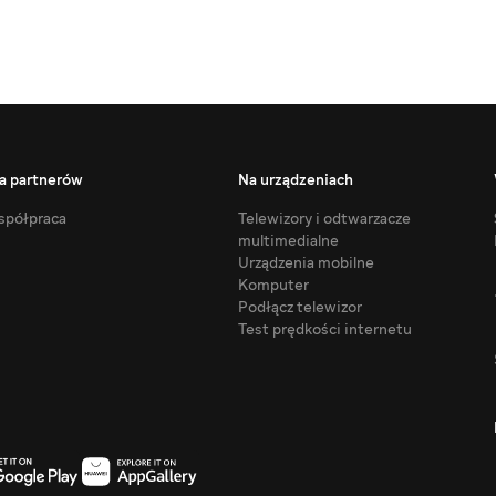
a partnerów
Na urządzeniach
półpraca
Telewizory i odtwarzacze
multimedialne
Urządzenia mobilne
Komputer
Podłącz telewizor
Test prędkości internetu