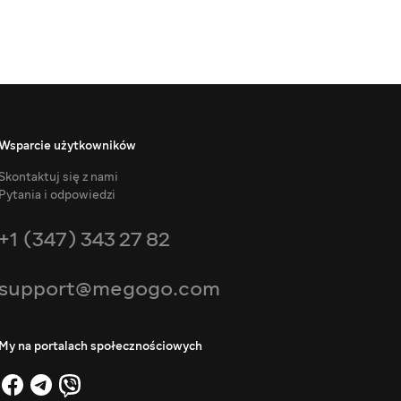
Wsparcie użytkowników
Skontaktuj się z nami
Pytania i odpowiedzi
+1 (347) 343 27 82
support@megogo.com
My na portalach społecznościowych