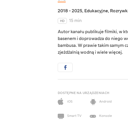
2018 - 2025
,
Edukacyjne
,
Rozrywk
15 min
HD
Autor kanału publikuje filmiki, w 
basenem i doprowadza do niego wo
bambusa. W prawie takim samym c
zjeżdżalnią wodną i wiele więcej.
DOSTĘPNE NA URZĄDZENIACH
iOS
Android
Smart TV
Konsole