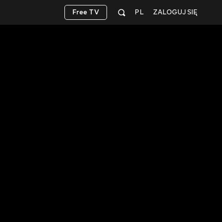
Free TV
PL
ZALOGUJ SIĘ