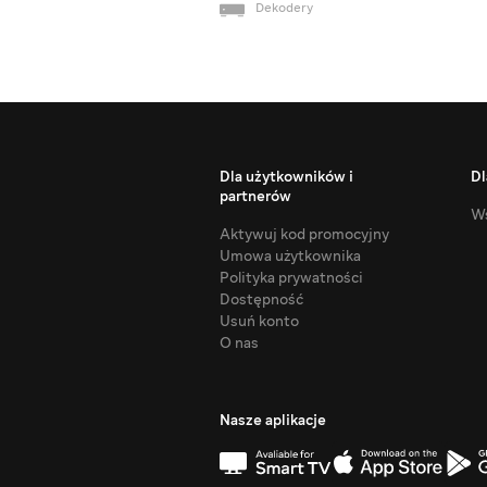
Dekodery
Dla użytkowników i
Dl
partnerów
Ws
Aktywuj kod promocyjny
Umowa użytkownika
Polityka prywatności
Dostępność
Usuń konto
O nas
Nasze aplikacje