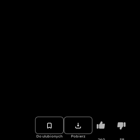
Do ulubionych
Pobierz
260
58