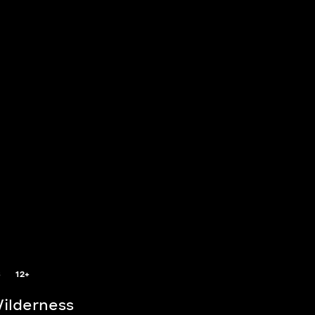
8
12+
Wilderness