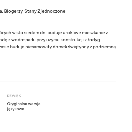
a
,
Blogerzy
,
Stany Zjednoczone
których w sto siedem dni buduje urokliwe mieszkanie z
dę z wodospadu przy użyciu konstrukcji z łodyg
zasie buduje niesamowity domek świątynny z podziemną
DŹWIĘK
Oryginalna wersja
językowa