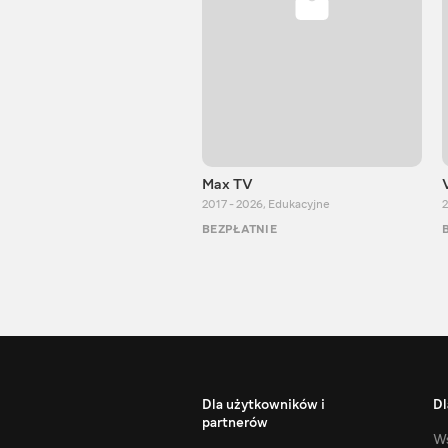
Max TV
2017 - 2026
,
Edukacyjne
2
BEZPŁATNIE
Dla użytkowników i
Dl
partnerów
Ws