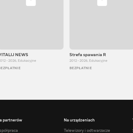
VITALIJ NEWS
Strefa spawania R
012 - 2026
,
Edukacyjne
2012 - 2026
,
Edukacyjne
BEZPŁATNIE
BEZPŁATNIE
a partnerów
Na urządzeniach
półpraca
Telewizory i odtwarzacze