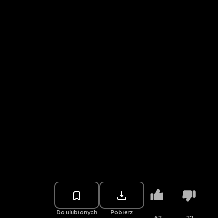
Do ulubionych
Pobierz
62
22