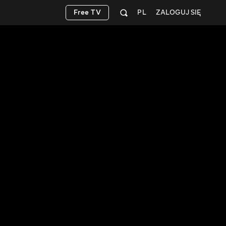
Free TV
PL
ZALOGUJ SIĘ