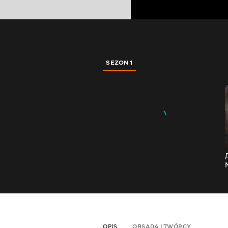
SEZON 1
OPIS
OBSADA I TWÓRCY