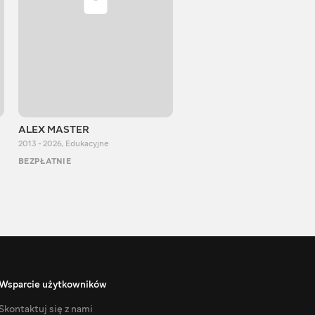
ALEX MASTER
Stepan Perig
2013 - 2026
,
Edukacyjne
2015 - 2026
,
Edukacyjne
BEZPŁATNIE
BEZPŁATNIE
Wsparcie użytkowników
Skontaktuj się z nami