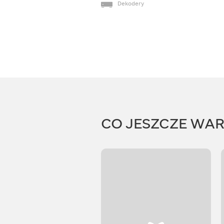
Dekodery
CO JESZCZE WA