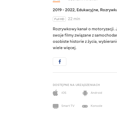
2019 - 2022
,
Edukacyjne
,
Rozrywk
22 min
Full HD
Rozrywkowy kanał o motoryzacji. J
swoje filmy związane z samochodam
osobiste historie z życia, wybieran
wiele więcej.
DOSTĘPNE NA URZĄDZENIACH
iOS
Android
Smart TV
Konsole