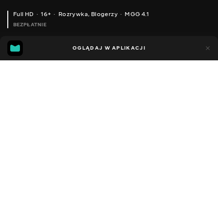
Full HD
16+
Rozrywka
,
Blogerzy
MGG 4.1
BEZPŁATNIE
MGG
89
32
OGLĄDAJ W APLIKACJI
4.1
Dodano do ulubionych
UDOSTĘPNIJ
Sezon 1
Facebook
Kopiuj link
СЕРІЯ 56
СЕРІЯ 55
2013 - 2023
,
Ukraina
Rozrywka
,
Blogerzy
DŹWIĘK
Rosyjski