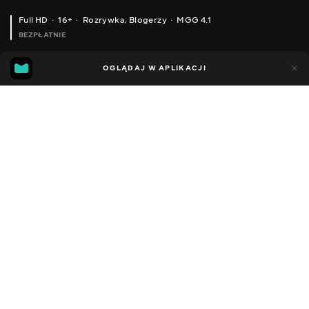
Full HD
16+
Rozrywka
,
Blogerzy
MGG 4.1
BEZPŁATNIE
MGG
89
32
OGLĄDAJ W APLIKACJI
4.1
Dodano do ulubionych
UDOSTĘPNIJ
Sezon 1
Facebook
Kopiuj link
ЯК ІДЕАЛЬНО ВИХОДИТИ НА СЕЛФІ СЕКРЕТИ
МІЙ ОСІННІЙ МАКІЯЖ МОЯ ТУШ
2013 - 2023
,
Ukraina
Rozrywka
,
Blogerzy
DŹWIĘK
Rosyjski