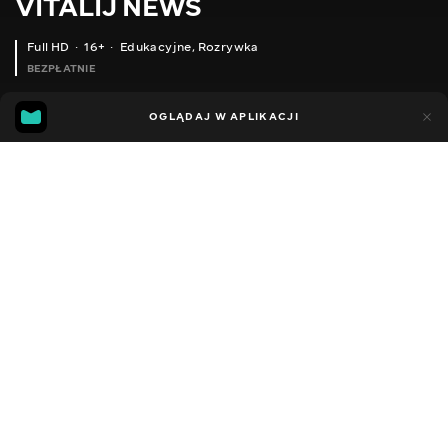
VITALIJ NEWS
Full HD
16+
Edukacyjne
,
Rozrywka
BEZPŁATNIE
14
12
OGLĄDAJ W APLIKACJI
Dodano do ulubionych
UDOSTĘPNIJ
Sezon 12
Facebook
Kopiuj link
АЛМАЗНЕ РІЗАННЯ БЕТОНУ. ПРИЯМОК
ВСТАНОВЛЕННЯ ШТОРОК НА МІКРОАВТОБУС VOLKSWAGEN Т-4
2012 - 2026
,
Ukraina
Edukacyjne
,
Rozrywka
,
Blogerzy
DŹWIĘK
Rosyjski