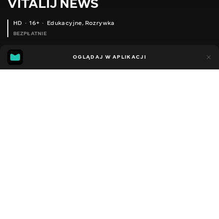
VITALIJ NEWS
HD
16+
Edukacyjne
,
Rozrywka
BEZPŁATNIE
14
12
OGLĄDAJ W APLIKACJI
Dodano do ulubionych
UDOSTĘPNIJ
Sezon 12
Facebook
Kopiuj link
ЧИМ КРАЩЕ НАНОСИТИ РОЗМІТКУ ПО МЕТАЛУ
КОСЯКИ СТІЙКИ ДЛЯ КУТОВОЇ ШЛІФУВАЛЬНОЇ МАШИНИ INTERTOOL ST-0003
2012 - 2026
,
Ukraina
Edukacyjne
,
Rozrywka
,
Blogerzy
DŹWIĘK
Rosyjski