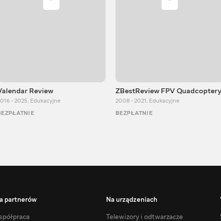
Valendar Review
ZBestReview FPV Quadcopter
016 - 2025
,
Edukacyjne
2008 - 2021
,
Edukacyjne
BEZPŁATNIE
BEZPŁATNIE
a partnerów
Na urządzeniach
półpraca
Telewizory i odtwarzacze