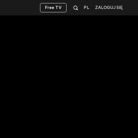
Free TV
PL
ZALOGUJ SIĘ