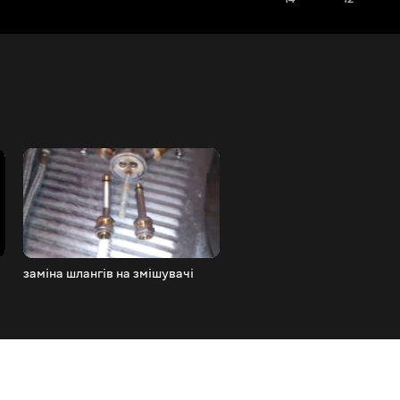
заміна шлангів на змішувачі
Morgan EV3