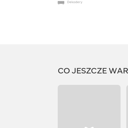
Dekodery
CO JESZCZE WA