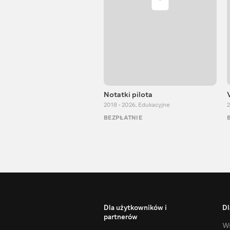
Notatki pilota
2018 - 2026
,
Edukacyjne
2
BEZPŁATNIE
Dla użytkowników i
Dl
partnerów
Ws