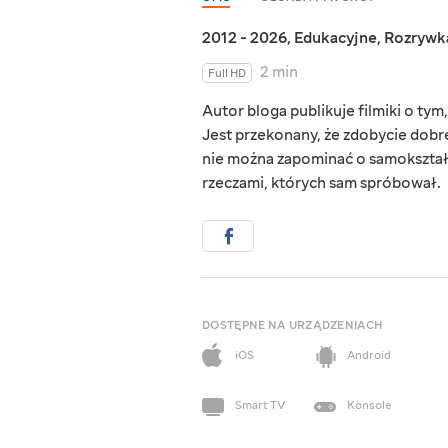
2012 - 2026
,
Edukacyjne
,
Rozrywk
2 min
Full HD
Autor bloga publikuje filmiki o ty
Jest przekonany, że zdobycie dobre
nie można zapominać o samokształ
rzeczami, których sam spróbował.
DOSTĘPNE NA URZĄDZENIACH
iOS
Android
Smart TV
Konsole