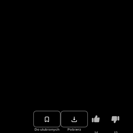
Do ulubionych
Pobierz
14
12