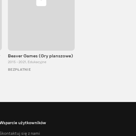
y
Beaver Games (Gry planszowe)
Od Zaika z Chin
2015 - 2021
,
Edukacyjne
2011 - 2025
,
Edukacyjne
BEZPŁATNIE
BEZPŁATNIE
Wsparcie użytkowników
Skontaktuj się z nami