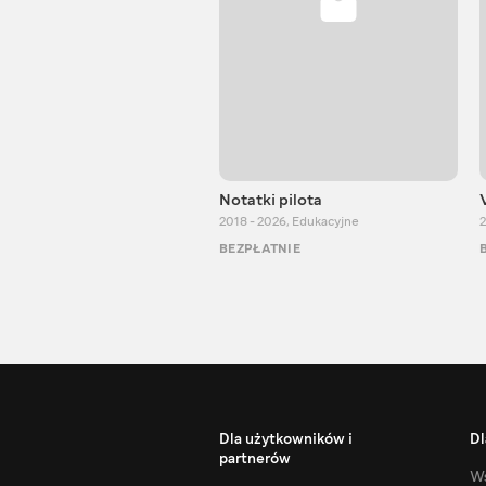
Notatki pilota
2018 - 2026
,
Edukacyjne
2
BEZPŁATNIE
Dla użytkowników i
Dl
partnerów
Ws