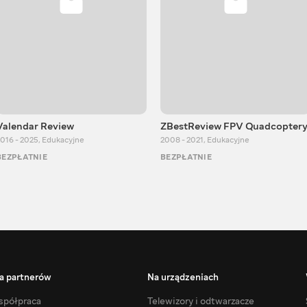
Valendar Review
ZBestReview FPV Quadcopter
016 - 2025
,
Edukacyjne
2008 - 2021
,
Edukacyjne
BEZPŁATNIE
BEZPŁATNIE
a partnerów
Na urządzeniach
półpraca
Telewizory i odtwarzacze