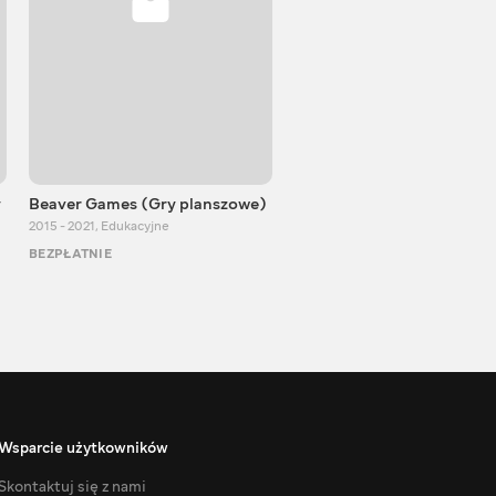
y
Beaver Games (Gry planszowe)
Od Zaika z Chin
2015 - 2021
,
Edukacyjne
2011 - 2025
,
Edukacyjne
BEZPŁATNIE
BEZPŁATNIE
Wsparcie użytkowników
Skontaktuj się z nami