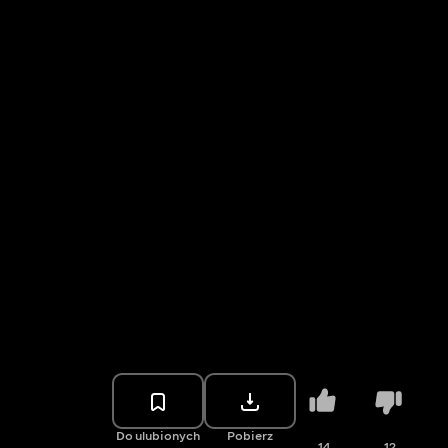
Do ulubionych
Pobierz
14
12