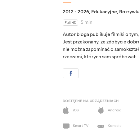
2012 - 2026
,
Edukacyjne
,
Rozrywk
5 min
Full HD
Autor bloga publikuje filmiki o ty
Jest przekonany, że zdobycie dobre
nie można zapominać o samokształ
rzeczami, których sam spróbował.
DOSTĘPNE NA URZĄDZENIACH
iOS
Android
Smart TV
Konsole