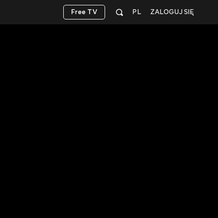
Free TV
PL
ZALOGUJ SIĘ