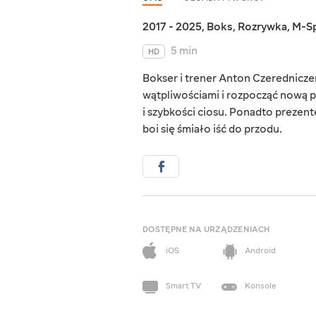
2017 - 2025
,
Boks
,
Rozrywka
,
M-S
5 min
HD
Bokser i trener Anton Czerednicze
wątpliwościami i rozpocząć nową p
i szybkości ciosu. Ponadto prezent
boi się śmiało iść do przodu.
DOSTĘPNE NA URZĄDZENIACH
iOS
Android
Smart TV
Konsole