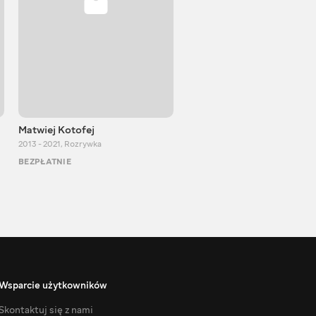
Matwiej Kotofej
SUPER TEMA
2013 - 2021
,
Rozrywka
2017 - 2021
,
Rozrywka
BEZPŁATNIE
BEZPŁATNIE
Wsparcie użytkowników
Skontaktuj się z nami