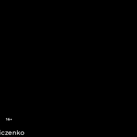
16+
iczenko