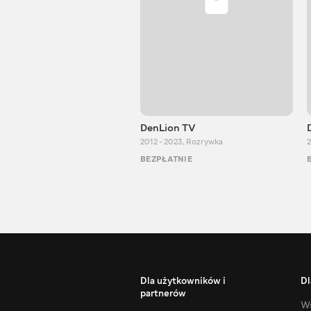
DenLion TV
2012 - 2023
,
Rozrywka
2
BEZPŁATNIE
Dla użytkowników i
Dl
partnerów
Ws