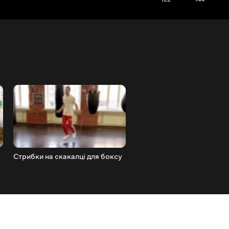
Стрибки на скакалці для боксу
Як прибрати страх перед 
показати все на що здатен