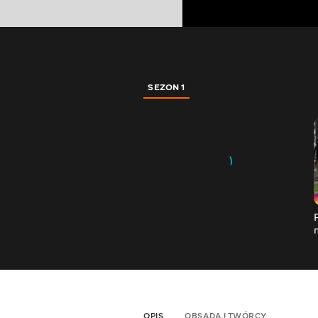
SEZON 1
OPIS
OBSADA I TWÓRCY