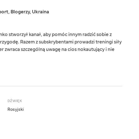
port
,
Blogerzy
,
Ukraina
nko stworzył kanał, aby pomóc innym radzić sobie z
rzygodę. Razem z subskrybentami prowadzi treningi siły
er zwraca szczególną uwagę na cios nokautujący i nie
DŹWIĘK
Rosyjski