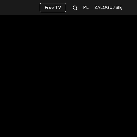
Free TV
PL
ZALOGUJ SIĘ