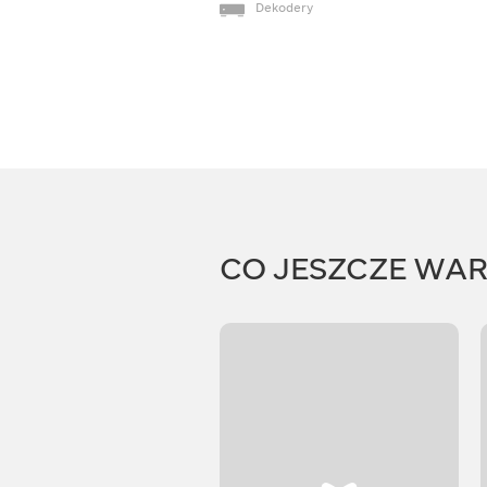
Dekodery
CO JESZCZE WA