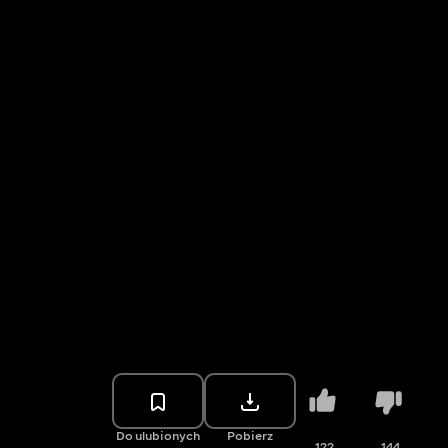
Do ulubionych
Pobierz
122
144