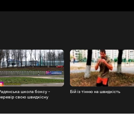
Радянська школа боксу -
Бій із тінню на швидкість
перевір свою швидкісну
витривалість!