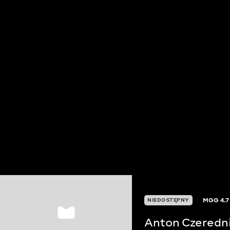
MGG
4.7
NIEDOSTĘPNY
Anton Czeredn