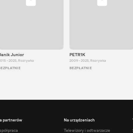
Danik Junior
PETR1K
015 - 2025
,
Rozrywka
2009 - 2025
,
Rozrywka
BEZPŁATNIE
BEZPŁATNIE
a partnerów
Na urządzeniach
półpraca
Telewizory i odtwarzacze