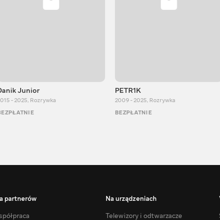
Danik Junior
PETR1K
015 - 2025
,
Rozrywka
2009 - 2025
,
Rozrywka
BEZPŁATNIE
BEZPŁATNIE
a partnerów
Na urządzeniach
półpraca
Telewizory i odtwarzacze