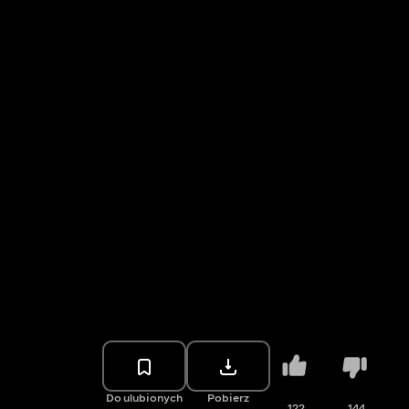
Do ulubionych
Pobierz
122
144