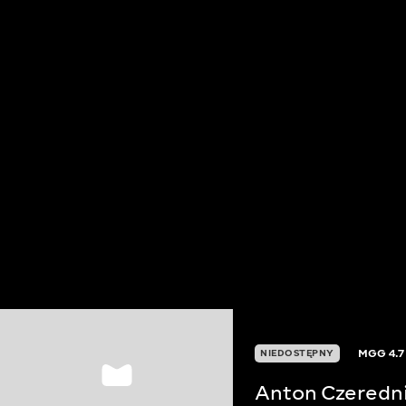
MGG
4.7
NIEDOSTĘPNY
Anton Czeredn