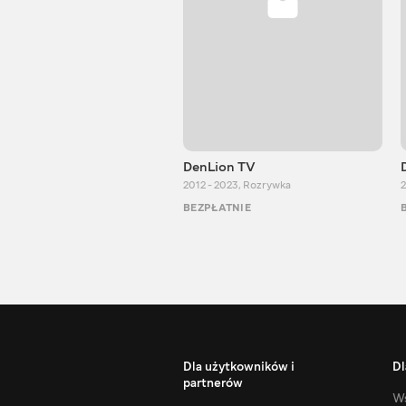
DenLion TV
2012 - 2023
,
Rozrywka
2
BEZPŁATNIE
Dla użytkowników i
Dl
partnerów
Ws