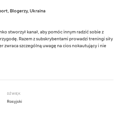
port
,
Blogerzy
,
Ukraina
nko stworzył kanał, aby pomóc innym radzić sobie z
rzygodę. Razem z subskrybentami prowadzi treningi siły
er zwraca szczególną uwagę na cios nokautujący i nie
DŹWIĘK
Rosyjski