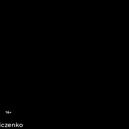
16+
iczenko