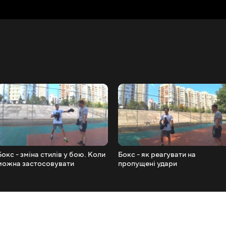
Бокс - зміна стилів у бою. Коли
Бокс - як реагувати на
можна застосовувати
пропущені удари