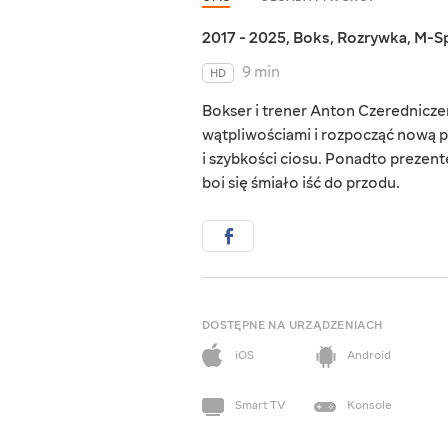
2017 - 2025
,
Boks
,
Rozrywka
,
M-S
9 min
HD
Bokser i trener Anton Czerednicze
wątpliwościami i rozpocząć nową p
i szybkości ciosu. Ponadto prezent
boi się śmiało iść do przodu.
DOSTĘPNE NA URZĄDZENIACH
iOS
Android
Smart TV
Konsole