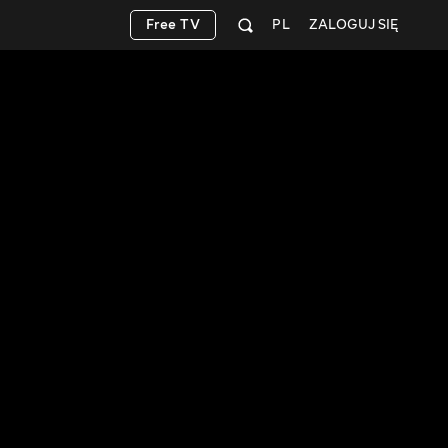
Free TV
PL
ZALOGUJ SIĘ