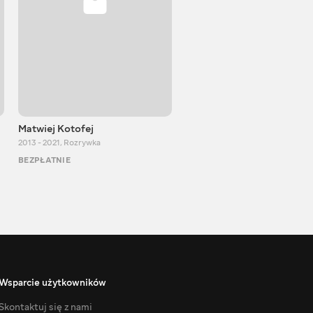
Matwiej Kotofej
SUPER TEMA
2013 - 2021
,
Rozrywka
2017 - 2021
,
Rozrywka
BEZPŁATNIE
BEZPŁATNIE
Wsparcie użytkowników
Skontaktuj się z nami