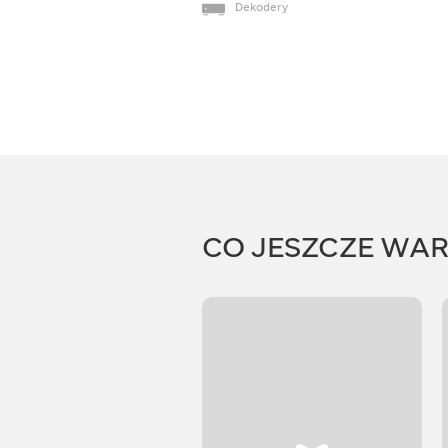
Dekodery
CO JESZCZE WA