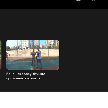
Бокс - як зрозуміти, що
Бокс - за скільки боксери
противник втомився
пробігають 3 км