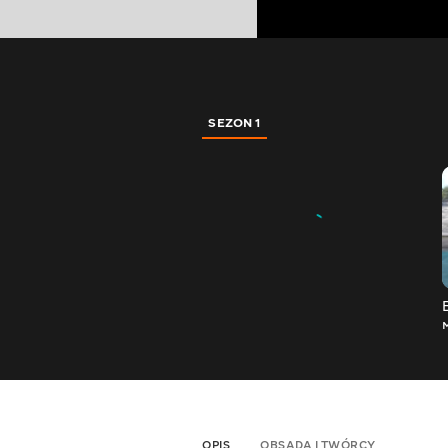
SEZON 1
OPIS
OBSADA I TWÓRCY