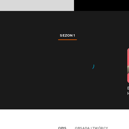
SEZON 1
OPIS
OBSADA I TWÓRCY