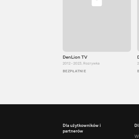
DenLion TV
2012 - 2023
,
Rozrywka
2
BEZPŁATNIE
Dla użytkowników i
Dl
partnerów
Ws