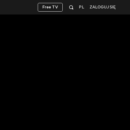
Free TV
PL
ZALOGUJ SIĘ