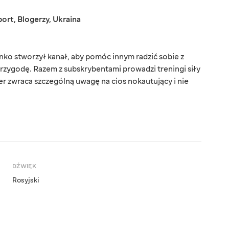
port
,
Blogerzy
,
Ukraina
nko stworzył kanał, aby pomóc innym radzić sobie z
rzygodę. Razem z subskrybentami prowadzi treningi siły
er zwraca szczególną uwagę na cios nokautujący i nie
DŹWIĘK
Rosyjski