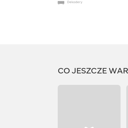
Dekodery
CO JESZCZE WA