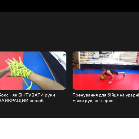
Бокс - як БІНТУВАТИ руки
Тренування для бійця на ударн
НАЙКРАЩИЙ спосіб
м'язи рук, ніг і прес