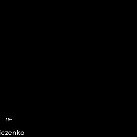
16+
iczenko