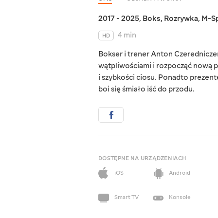
2017 - 2025
,
Boks
,
Rozrywka
,
M-S
4 min
HD
Bokser i trener Anton Czerednicze
wątpliwościami i rozpocząć nową p
i szybkości ciosu. Ponadto prezent
boi się śmiało iść do przodu.
DOSTĘPNE NA URZĄDZENIACH
iOS
Android
Smart TV
Konsole