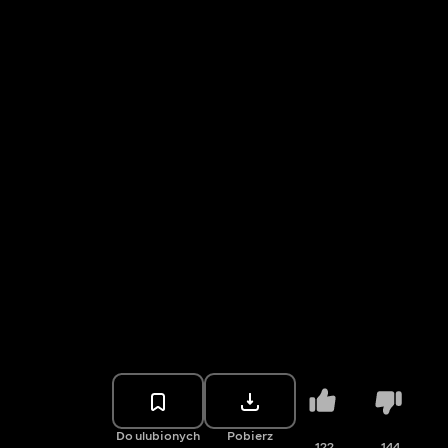
Do ulubionych
Pobierz
122
144