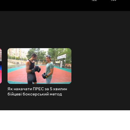
і
Як накачати ПРЕС за 5 хвилин
Бокс тренування -
бійцеві боксерський метод
випробування на скакалці
бійців