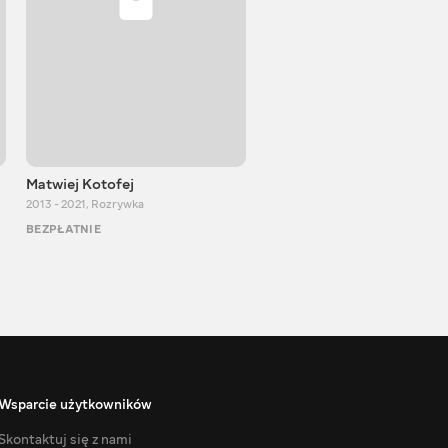
Matwiej Kotofej
SUPER TEMA
2013 - 2021
,
Rozrywka
2017 - 2021
,
Rozrywka
BEZPŁATNIE
BEZPŁATNIE
Wsparcie użytkowników
Skontaktuj się z nami