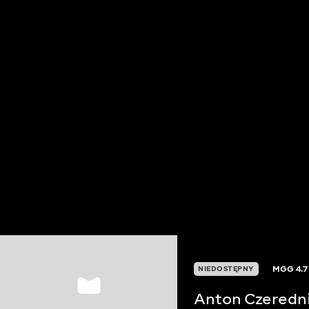
MGG
4.7
NIEDOSTĘPNY
Anton Czeredn