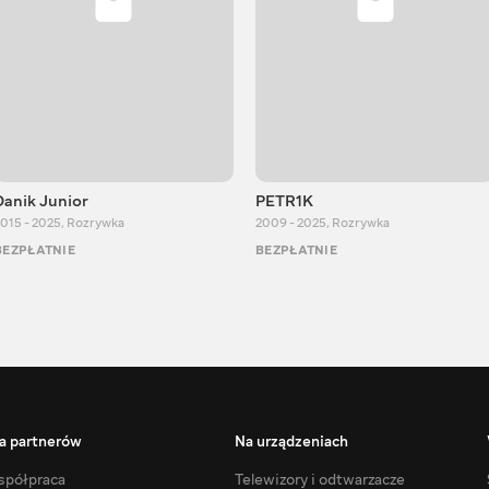
Danik Junior
PETR1K
015 - 2025
,
Rozrywka
2009 - 2025
,
Rozrywka
BEZPŁATNIE
BEZPŁATNIE
a partnerów
Na urządzeniach
półpraca
Telewizory i odtwarzacze