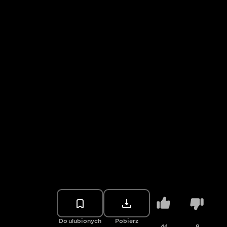
Do ulubionych
Pobierz
44
8