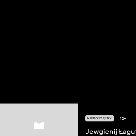
12+
NIEDOSTĘPNY
Jewgienij Łagu