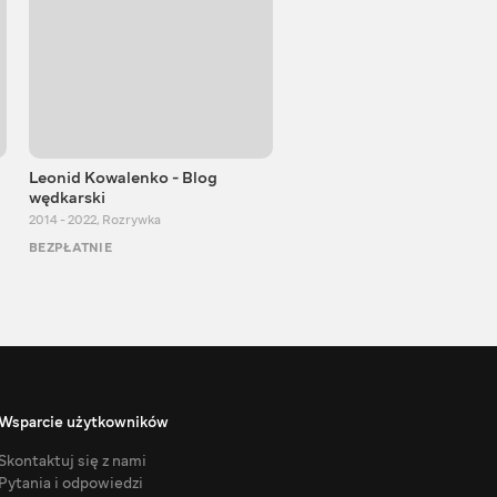
Leonid Kowalenko - Blog
Blog 360
wędkarski
2016 - 2024
,
Podróże
2014 - 2022
,
Rozrywka
BEZPŁATNIE
BEZPŁATNIE
Wsparcie użytkowników
Skontaktuj się z nami
Pytania i odpowiedzi