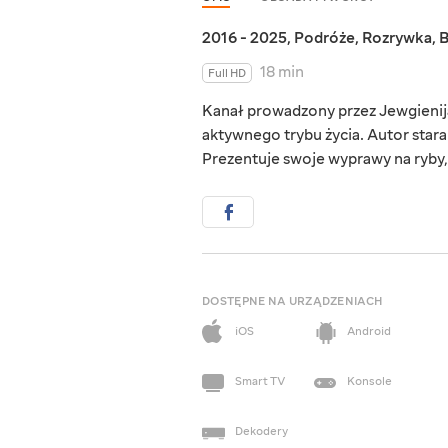
2016 - 2025
,
Podróże
,
Rozrywka
,
B
18 min
Full HD
Kanał prowadzony przez Jewgienija 
aktywnego trybu życia. Autor star
Prezentuje swoje wyprawy na ryby, 
DOSTĘPNE NA URZĄDZENIACH
iOS
Android
Smart TV
Konsole
Dekodery