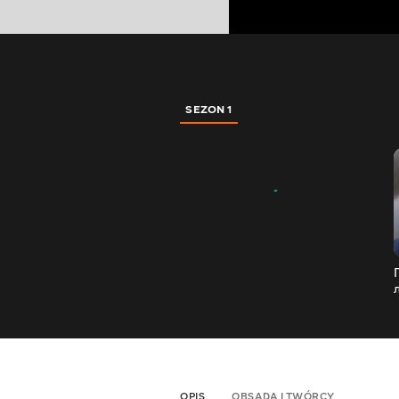
SEZON 1
OPIS
OBSADA I TWÓRCY