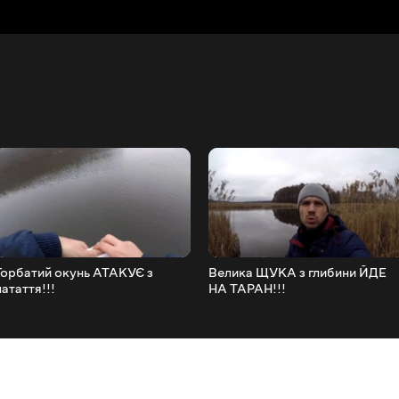
Горбатий окунь АТАКУЄ з
Велика ЩУКА з глибини ЙДЕ
латаття!!!
НА ТАРАН!!!