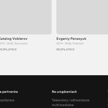
Katalog Voblerov
Evgeniy Panasyuk
015 - 2025
,
Rozrywka
2019 - 2026
,
Podróże
BEZPŁATNIE
BEZPŁATNIE
a partnerów
Na urządzeniach
półpraca
Telewizory i odtwarzacze
multimedialne