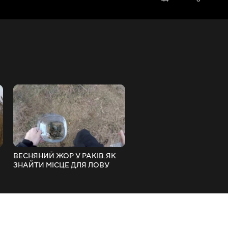
ВЕСНЯНИЙ ЖОР У РАКІВ.ЯК
Китайські Джунглі
ЗНАЙТИ МІСЦЕ ДЛЯ ЛОВУ
о.Хайнань.Цей РАЙСЬКИ
РАКІВ
ОСТРОВ по бюджету
КОЖНОМУ туристу