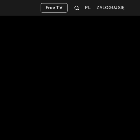
Free TV
PL
ZALOGUJ SIĘ