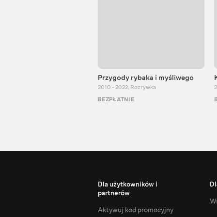
Przygody rybaka i myśliwego
2010 - 2022
,
Rozrywka
2
BEZPŁATNIE
Dla użytkowników i
Dl
partnerów
Ws
Aktywuj kod promocyjny