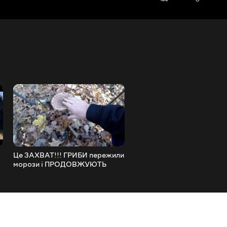
Це ЗАХВАТ!!! ГРИБИ пережили
З такими ОПЯТАМИ і БІЛІ 
морози і ПРОДОВЖУЮТЬ
потрібні!!!
рости!