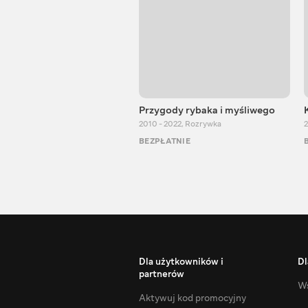
Przygody rybaka i myśliwego
2010 - 2022
,
Rozrywka
2
BEZPŁATNIE
Dla użytkowników i
Dl
partnerów
Ws
Aktywuj kod promocyjny