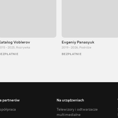
Katalog Voblerov
Evgeniy Panasyuk
015 - 2025
,
Rozrywka
2019 - 2026
,
Podróże
BEZPŁATNIE
BEZPŁATNIE
a partnerów
Na urządzeniach
półpraca
Telewizory i odtwarzacze
multimedialne