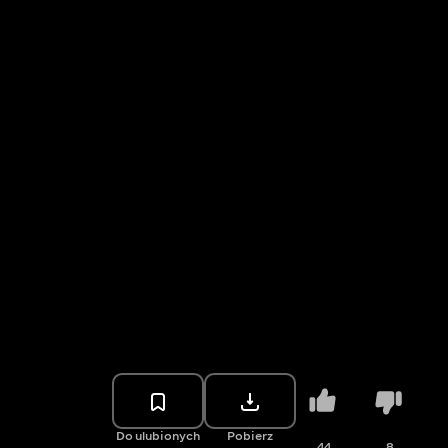
Do ulubionych
Pobierz
44
8