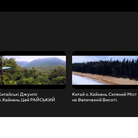
Китайські Джунглі
Китай о.Хайнань.Скляний Міст
о.Хайнань.Цей РАЙСЬКИЙ
на Величезній Висоті.
ОСТРОВ по бюджету
Найвідвідуваніший острів
КОЖНОМУ туристу