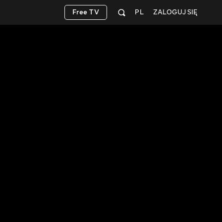
Free TV
PL
ZALOGUJ SIĘ