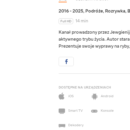
2016 - 2025
,
Podróże
,
Rozrywka
,
B
14 min
Full HD
Kanał prowadzony przez Jewgienija 
aktywnego trybu życia. Autor star
Prezentuje swoje wyprawy na ryby, 
DOSTĘPNE NA URZĄDZENIACH
iOS
Android
Smart TV
Konsole
Dekodery