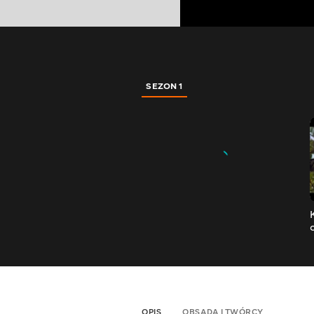
SEZON 1
OPIS
OBSADA I TWÓRCY