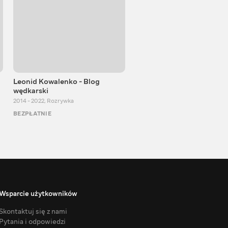
Leonid Kowalenko - Blog
Blog 360
wędkarski
2016 - 2024
,
Podróże
2014 - 2022
,
Rozrywka
BEZPŁATNIE
BEZPŁATNIE
Wsparcie użytkowników
Skontaktuj się z nami
Pytania i odpowiedzi