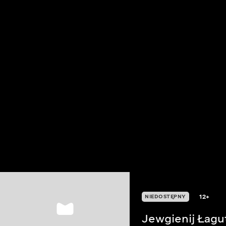
12+
NIEDOSTĘPNY
Jewgienij Łagu