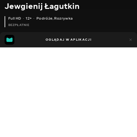
Jewgienij Łagutkin
Full HD
12+
Podróże
,
Rozrywka
BEZPŁATNIE
44
8
OGLĄDAJ W APLIKACJI
Dodano do ulubionych
UDOSTĘPNIJ
Sezon 1
Facebook
Kopiuj link
ЯК ЗЛОВИТИ РАКІВ НА ПОПЛАВОК СЕКРЕТИ УСПІШНОГО ЛОВУ РАКІВ
ЖОР КАРАСЯ В ЛІСОВІЙ РІЧЦІ ГЛИБИНА ПО КОЛІНО А РИБИ БАГАТО
2016 - 2025
,
Ukraina
Podróże
,
Rozrywka
,
Blogerzy
DŹWIĘK