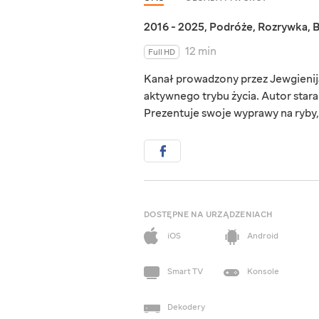
2016 - 2025
,
Podróże
,
Rozrywka
,
B
12 min
Full HD
Kanał prowadzony przez Jewgienija 
aktywnego trybu życia. Autor star
Prezentuje swoje wyprawy na ryby, 
DOSTĘPNE NA URZĄDZENIACH
iOS
Android
Smart TV
Konsole
Dekodery