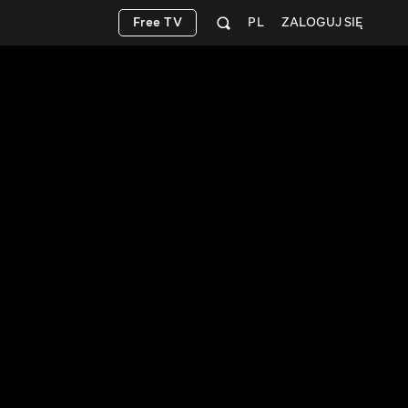
Free TV
PL
ZALOGUJ SIĘ