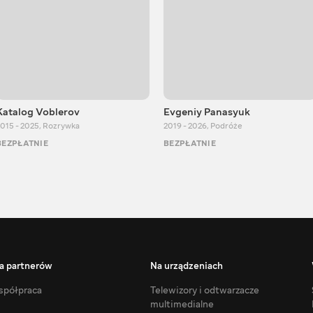
Katalog Voblerov
Evgeniy Panasyuk
015 - 2025
,
Rozrywka
2019 - 2026
,
Podróże
BEZPŁATNIE
BEZPŁATNIE
a partnerów
Na urządzeniach
półpraca
Telewizory i odtwarzacze
multimedialne