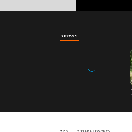
SEZON 1
OPIS
OBSADA I TWÓRCY