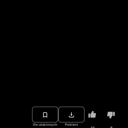
Do ulubionych
Pobierz
44
8