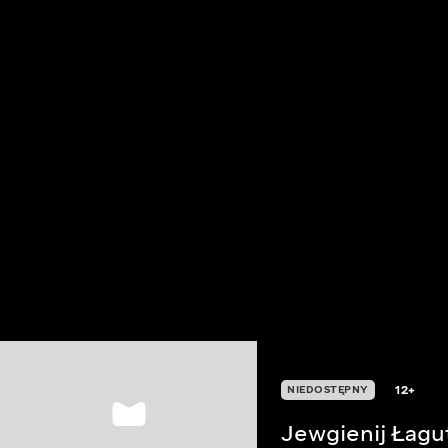
12+
NIEDOSTĘPNY
Jewgienij Łagu