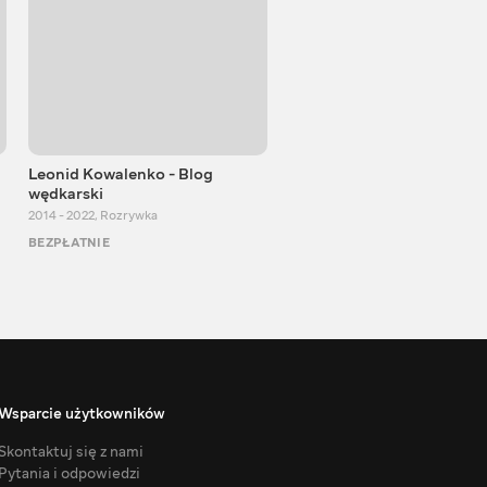
Leonid Kowalenko - Blog
Blog 360
wędkarski
2016 - 2024
,
Podróże
2014 - 2022
,
Rozrywka
BEZPŁATNIE
BEZPŁATNIE
Wsparcie użytkowników
Skontaktuj się z nami
Pytania i odpowiedzi