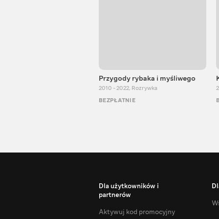
Przygody rybaka i myśliwego
2010 - 2022
,
Rozrywka
2
BEZPŁATNIE
Dla użytkowników i
Dl
partnerów
Ws
Aktywuj kod promocyjny