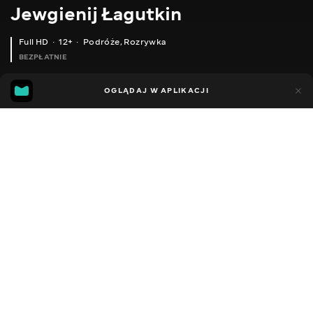
Jewgienij Łagutkin
Full HD
12+
Podróże
,
Rozrywka
BEZPŁATNIE
44
8
OGLĄDAJ W APLIKACJI
Dodano do ulubionych
UDOSTĘPNIJ
Sezon 1
Facebook
Kopiuj link
ЦЕЙ ЗВІРИНЕЦЬ НЕ ЛІЗЕ В ЛУНКУ ПОТРАПИЛИ НА ВЕЧІРНЮ РОЗДАЧУ ВЕЛИКИХ КАРАСІВ
ТЕРМОС STANLEY MASTER 1.3L.НАЙЧЕСНІШИЙ ОГЛЯД
2016 - 2025
,
Ukraina
Podróże
,
Rozrywka
,
Blogerzy
DŹWIĘK