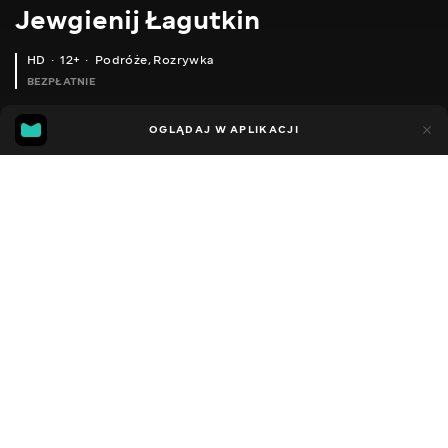
Jewgienij Łagutkin
HD
12+
Podróże
,
Rozrywka
BEZPŁATNIE
44
8
OGLĄDAJ W APLIKACJI
Dodano do ulubionych
UDOSTĘPNIJ
Sezon 1
Facebook
Kopiuj link
ПОЇХАЛИ ПО СУДАКІВ А ЗЛОВИЛИ ВІДРО РАКІВ РИБОЛОВЛЯ З МИХАЛИЧЕМ КОНКУРС
ЗНАЙШОВ ЛІСОВЕ ОЗЕРО В ЯКОМУ БАГАТО РАКІВ
2016 - 2025
,
Ukraina
Podróże
,
Rozrywka
,
Blogerzy
DŹWIĘK