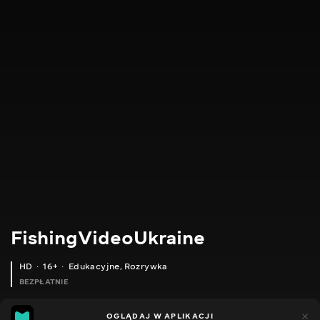
FishingVideoUkraine
HD
16+
Edukacyjne
,
Rozrywka
BEZPŁATNIE
23
8
OGLĄDAJ W APLIKACJI