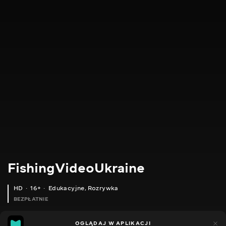
FishingVideoUkraine
HD
16+
Edukacyjne
,
Rozrywka
BEZPŁATNIE
23
8
OGLĄDAJ W APLIKACJI