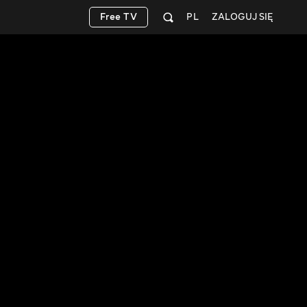
Free TV
PL
ZALOGUJ SIĘ