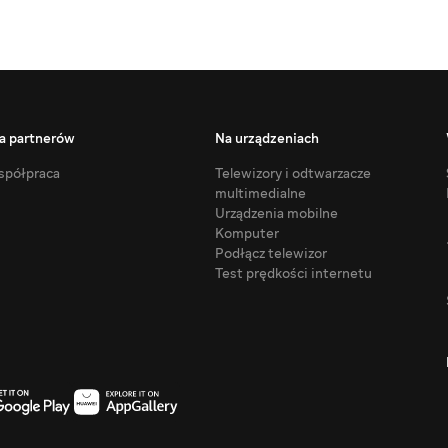
a partnerów
Na urządzeniach
półpraca
Telewizory i odtwarzacze
multimedialne
Urządzenia mobilne
Komputer
Podłącz telewizor
Test prędkości internetu