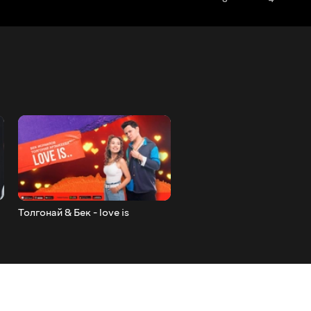
Толгонай & Бек - love is
Толгонай Арзыкеева- Бир
озуно (cover Arsen)