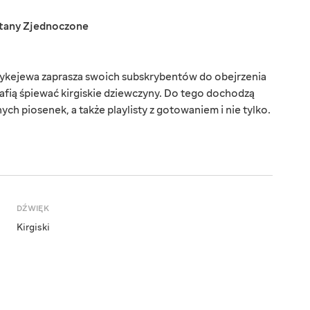
tany Zjednoczone
zykejewa zaprasza swoich subskrybentów do obejrzenia
rafią śpiewać kirgiskie dziewczyny. Do tego dochodzą
ch piosenek, a także playlisty z gotowaniem i nie tylko.
DŹWIĘK
Kirgiski