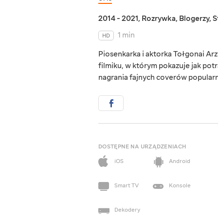
2014 - 2021
,
Rozrywka
,
Blogerzy
,
S
1 min
HD
Piosenkarka i aktorka Tołgonai Ar
filmiku, w którym pokazuje jak pot
nagrania fajnych coverów popularny
DOSTĘPNE NA URZĄDZENIACH
iOS
Android
Smart TV
Konsole
Dekodery