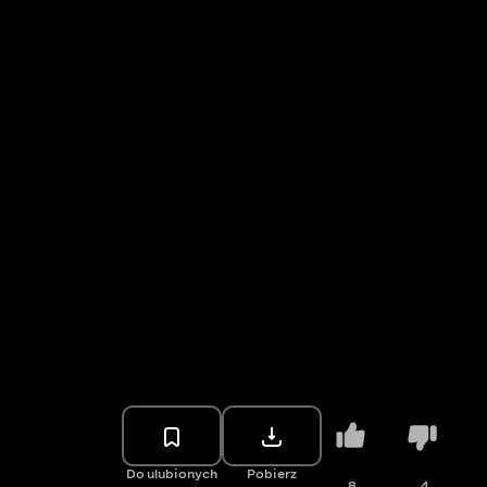
Do ulubionych
Pobierz
8
4