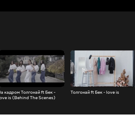
За кадром Толгонай ft Бек -
Толгонай ft Бек - love is
love is (Behind The Scenes)