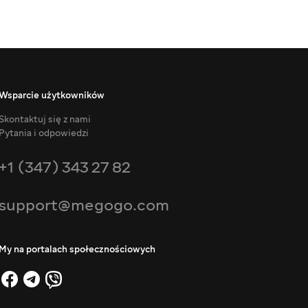
Wsparcie użytkowników
Skontaktuj się z nami
Pytania i odpowiedzi
+1 (347) 343 27 82
support@megogo.com
My na portalach społecznościowych