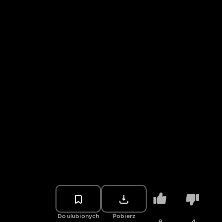
Do ulubionych
Pobierz
8
4