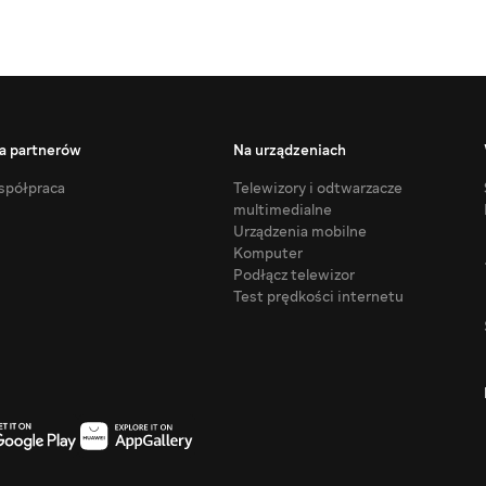
a partnerów
Na urządzeniach
półpraca
Telewizory i odtwarzacze
multimedialne
Urządzenia mobilne
Komputer
Podłącz telewizor
Test prędkości internetu