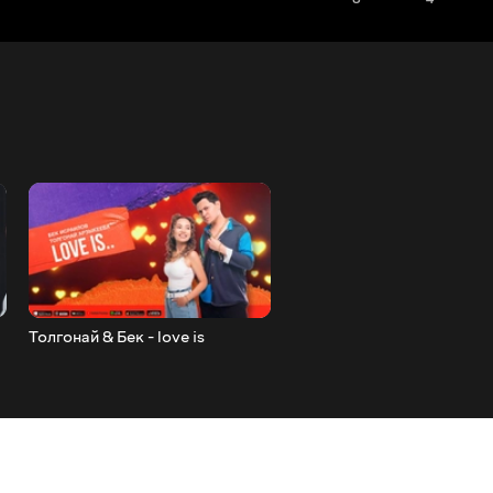
Толгонай & Бек - love is
Толгонай Арзыкеева- Бир
озуно (cover Arsen)