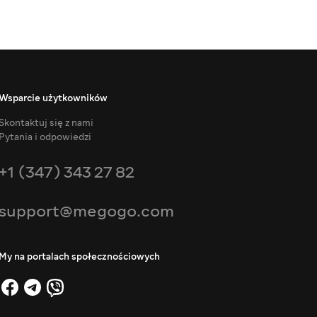
Wsparcie użytkowników
Skontaktuj się z nami
Pytania i odpowiedzi
+1 (347) 343 27 82
support@megogo.com
My na portalach społecznościowych