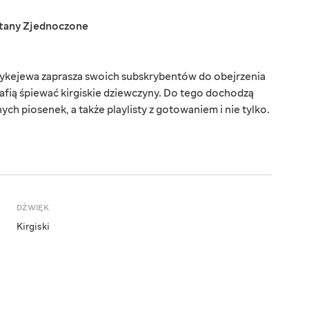
tany Zjednoczone
zykejewa zaprasza swoich subskrybentów do obejrzenia
rafią śpiewać kirgiskie dziewczyny. Do tego dochodzą
ch piosenek, a także playlisty z gotowaniem i nie tylko.
DŹWIĘK
Kirgiski