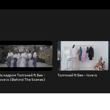
За кадром Толгонай ft Бек -
Толгонай ft Бек - love is
love is (Behind The Scenes)