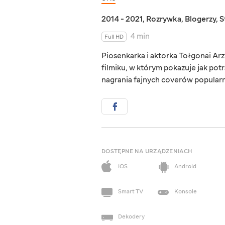
2014 - 2021
,
Rozrywka
,
Blogerzy
,
S
4 min
Full HD
Piosenkarka i aktorka Tołgonai Ar
filmiku, w którym pokazuje jak pot
nagrania fajnych coverów popularny
DOSTĘPNE NA URZĄDZENIACH
iOS
Android
Smart TV
Konsole
Dekodery