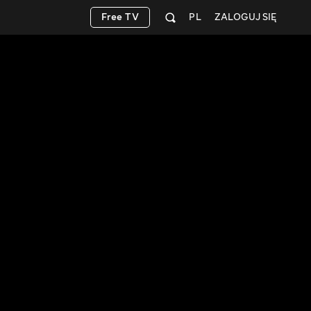
Free TV
PL
ZALOGUJ SIĘ