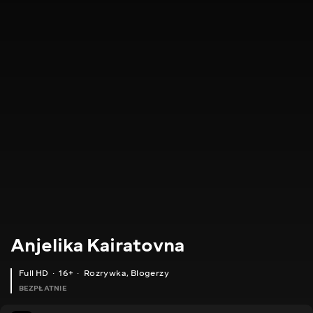
Anjelika Kairatovna
Full HD
16+
Rozrywka
,
Blogerzy
BEZPŁATNIE