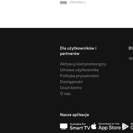
Dekodery
Dla użytkowników i
Dl
partnerów
Ws
Aktywuj kod promocyjny
Umowa użytkownika
Polityka prywatności
Dostępność
Usuń konto
O nas
Nasze aplikacje