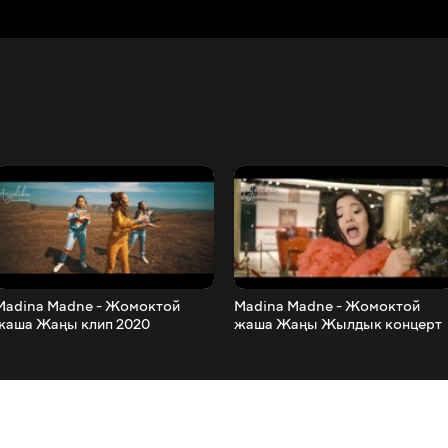
Madina Madne - Жомоктой
Madina Madne - Жомоктой
жаша Жаңы клип 2020
жаша Жаңы Жылдык концерт
версиясы 2020