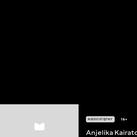
16+
NIEDOSTĘPNY
Anjelika Kairat