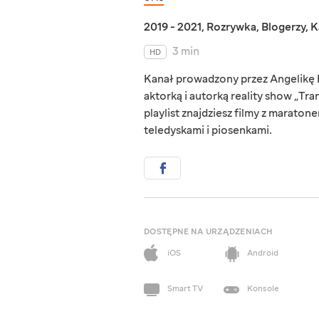
2019 - 2021
,
Rozrywka
,
Blogerzy
,
K
3 min
HD
Kanał prowadzony przez Angelikę K
aktorką i autorką reality show „Tra
playlist znajdziesz filmy z marato
teledyskami i piosenkami.
DOSTĘPNE NA URZĄDZENIACH
iOS
Android
Smart TV
Konsole