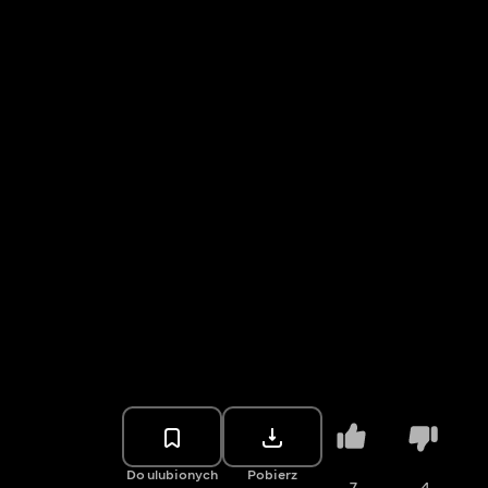
Do ulubionych
Pobierz
7
4