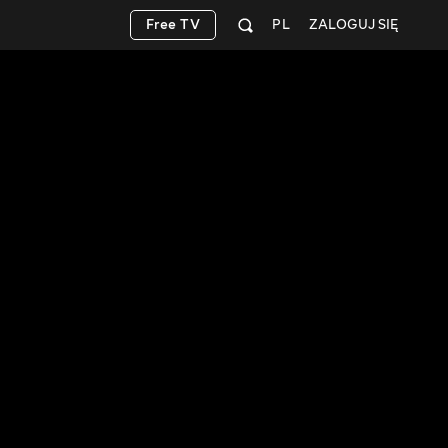
Free TV
PL
ZALOGUJ SIĘ