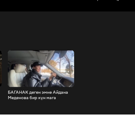
БАГАНАК деген эмне Айдана
SHEKER - Сен өзгөчөсүң
Меденова бир күн мага
Премьера клипа 2020
айдоочум болду