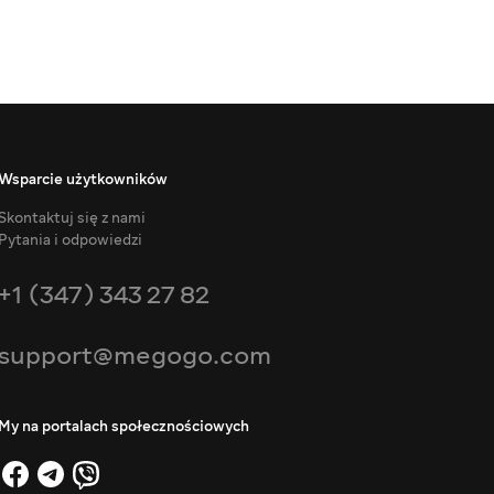
Wsparcie użytkowników
Skontaktuj się z nami
Pytania i odpowiedzi
+1 (347) 343 27 82
support@megogo.com
My na portalach społecznościowych