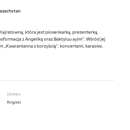
azachstan
ajratowną, która jest piosenkarką, prezenterką,
nsformacja z Angeliką oraz Baktyluu ayim”. Wśród jej
nem „Kwarantanna z korzyścią”, koncertami, karaoke,
DŹWIĘK
Kirgiski