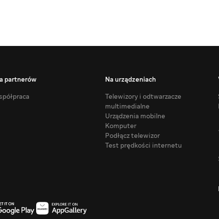
a partnerów
Na urządzeniach
półpraca
Telewizory i odtwarzacze
multimedialne
Urządzenia mobilne
Komputer
Podłącz telewizor
Test prędkości internetu